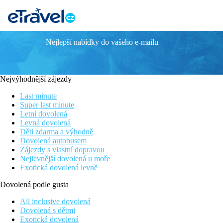
Nejlepší nabídky do vašeho e-mailu
Labranda Alantur Resort
Hotel přímo u pláže
Vhodné pro rodiny s dětmi
Nejvýhodnější zájezdy
V nádherné zahradě
All Inclusive
Last minute
Nákupní možnosti v okolí hotelu
Super last minute
Letní dovolená
Poloha
Levná dovolená
Centrum města Alanya je vzdáleno 6 km, nákupní možnosti v okol
Děti zdarma a výhodně
Dovolená autobusem
Vybavení
Zájezdy s vlastní dopravou
350 pokojů umístěných v hlavní budově a bungalovech v zahradě, vs
Nejlevnější dovolená u moře
lékař, obchody, SPA centrum, 6 bazénů, 2 dětské bazény, skluzav
Exotická dovolená levně
Pokoje
Dovolená podle gusta
Bungalov:
koupelna/WC (vysoušeč vlasů),
klimatizace, TV, tel
zahradě, velikost pokoje 28 m2.
All inclusive dovolená
Dovolená s dětmi
Ostatní typy pokojů
(pokud není uvedeno jinak, mají pokoje v
Exotická dovolená