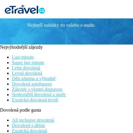
Nejlepší nabídky do vašeho e-mailu
Side Star Elegance
Ultra all inclusive
Wellness zázemí
Nejvýhodnější zájezdy
Nabídka sportovních aktivit
Skvělá kuchyně
Last minute
Krásná písečná pláž s pozvolným vstupem do moře
Super last minute
Letní dovolená
Poloha
Levná dovolená
Děti zdarma a výhodně
V hotelové zóně pouze cca 3 km od historického centra Side a 71
Dovolená autobusem
Zájezdy s vlastní dopravou
Vybavení hotelu
Nejlevnější dovolená u moře
Exotická dovolená levně
499 pokojů, vstupní hala s recepcí, výtahy, TV koutek, hlavní rest
relaxační, lehátka a slunečníky u bazénu zdarma, osušky zdarma, 
Dovolená podle gusta
Popis pokojů
All inclusive dovolená
Dovolená s dětmi
Dvoulůžkový pokoj:
koupelna/WC (vysoušeč vlasů), klimatizace
Exotická dovolená