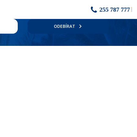
255 787 777
ODEBÍRAT
 rezervace), 7 barů, menší obchůdky, 4 bazény, z toho 1 dětský a 1
avu kávy a čaje, trezor (zdarma), balkon.