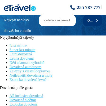
255 787 777
Nejlepší nabídky
ODEBÍRAT
Royal Dragon
do vašeho e-mailu
Program ultra all inclusive
Wi-fi v lobby zdarma
Nejvýhodnější zájezdy
Wellness zázemí
Animační programy pro děti i dospělé
Last minute
Aquapark se skluzavkami
Super last minute
Letní dovolená
Poloha
Levná dovolená
Děti zdarma a výhodně
Komplex (50 000 m2) oddělený od pláže pouze promenádou.
Dovolená autobusem
Cca 6 km od antického města Side.
Zájezdy s vlastní dopravou
Nejlevnější dovolená u moře
Mezinárodní letiště v Antalyi se nachází 56 km od hotelu.
Exotická dovolená levně
Vybavení
Dovolená podle gusta
Vstupní hala s recepcí, hlavní restaurace s terasou, 4 restaurace à
All inclusive dovolená
la carte za poplatek (turecká, italská, rybí a speciality Dálného
Dovolená s dětmi
východu), cukrárna, několik barů, konferenční místnosti. Venku
Exotická dovolená