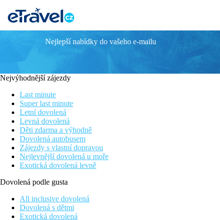
Nejlepší nabídky do vašeho e-mailu
Hane Family
Vodní skluzavky
Široká nabídka volnočasových aktivit
Nejvýhodnější zájezdy
Vhodné i pro rodiny s dětmi
Denní a večerní animační program
Last minute
Pláž je vzdálená 350 m od hotelu
Super last minute
Letní dovolená
Poloha
Levná dovolená
Děti zdarma a výhodně
Hotel cca 8 km od historického centra Side. V těsné blízkosti n
Dovolená autobusem
Zájezdy s vlastní dopravou
Mezinárodní letiště v Antalyi je vzdálneo 60 km od hotelu.
Nejlevnější dovolená u moře
Exotická dovolená levně
Vybavení
Dovolená podle gusta
Vstupní hala s recepcí, hlavní restaurace, 2x A la Carte restaura
kavárna (za poplatek), prádelna (za poplatek), diskotéka (nápoje
All inclusive dovolená
Dovolená s dětmi
Pokoje
Exotická dovolená