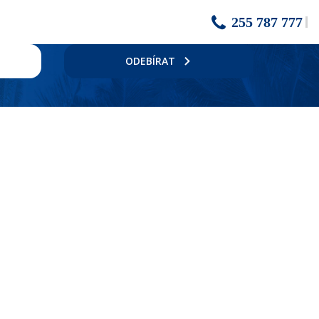
255 787 777
ODEBÍRAT
nimarket, kadeřnický salón (za poplatek), zlatnictví, internetová