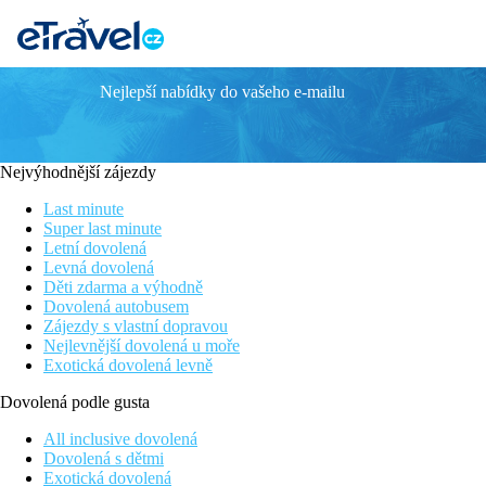
Nejlepší nabídky do vašeho e-mailu
SEADEN VALENTINE RESORT & SPA
Informace o hotelu
Nejvýhodnější zájezdy
Hotel Seaden Valentine se nachází v srdci oblasti Kumköy, asi 3 k
poskytuje ubytování osobám od 16 let, je tedy skvělou volbou pro
Last minute
Super last minute
Letní dovolená
Levná dovolená
Vzdálenost
Děti zdarma a výhodně
pláže: 200 m
Dovolená autobusem
letiště: 64 km Antalya
Zájezdy s vlastní dopravou
centra: 3 km Side
Nejlevnější dovolená u moře
nákupních možností: 1000 m
Exotická dovolená levně
Popis pokoje
Dovolená podle gusta
Dvoulůžkový pokoj
All inclusive dovolená
Dovolená s dětmi
umístěn v hlavní budově
Exotická dovolená