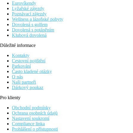
individuálně ovladatelná klimatizace
Eurovíkendy
telefon
Lyžařské zájezdy
LCD TV
Poznávací zájezdy
Wi-Fi (zdarma)
Wellness a lázeňské pobyty
minibar (denně doplňován nealkoholickými nápoji a pive
Dovolená s golfem
set pro přípravu kávy a čaje
Dovolená s potápěním
trezor (za poplatek)
Klubová dovolená
vlastní sociální zařízení (koupelna, vysoušeč vlasů, WC)
balkon nebo terasa
Důležité informace
Ubytování za příplatek
Dvoulůžkový pokoj, výhled na bazén
Kontakty
Dvoulůžkový pokoj, Comfort, částečný výhled na moře - 
Cestovní pojištění
Dvoulůžkový pokoj, Economy, Annex - ve vedlejší budo
Parkování
Dvoulůžkový pokoj, Swim Up - s přímým vstupem do ba
Často kladené otázky
Suite, výhled na bazén - ložnice s obývací částí
O nás
Naši partneři
Popis hotelu
Dárkový poukaz
vstupní hala s recepcí
hlavní restaurace
Pro klienty
3 restaurace s obsluhou
snack bar
Obchodní podmínky
bar v lobby a u bazénu
Ochrana osobních údajů
Wi-Fi (v lobby a u bazénu zdarma)
Nastavení soukromí
noční klub
Compliance linka
kadeřnictví
Prohlášení o přístupnosti