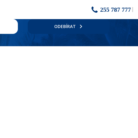
255 787 777
ODEBÍRAT
id na odpočinek, ale zároveň chtějí být na dosah centra. Hotel