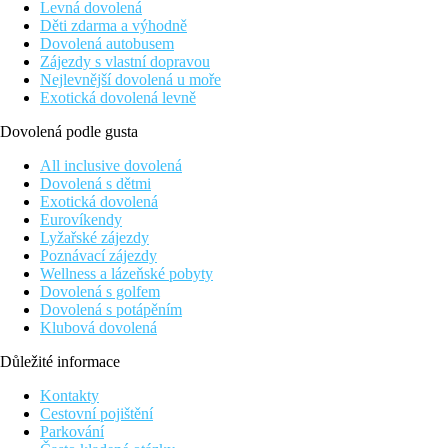
Levná dovolená
Děti zdarma a výhodně
Dovolená autobusem
Zájezdy s vlastní dopravou
Nejlevnější dovolená u moře
Exotická dovolená levně
Dovolená podle gusta
All inclusive dovolená
Dovolená s dětmi
Exotická dovolená
Eurovíkendy
Lyžařské zájezdy
Poznávací zájezdy
Wellness a lázeňské pobyty
Dovolená s golfem
Dovolená s potápěním
Klubová dovolená
Důležité informace
Kontakty
Cestovní pojištění
Parkování