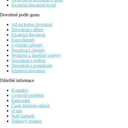
Exotická dovolená levně
Dovolená podle gusta
All inclusive dovolená
Dovolená s dětmi
Exotická dovolená
Eurovíkendy
Lyžařské zájezdy
Poznávací zájezdy
Wellness a lázeňské pobyty
Dovolená s golfem
Dovolená s potápěním
Klubová dovolená
Důležité informace
Kontakty
Cestovní pojištění
Parkování
Často kladené otázky
O nás
Naši partneři
Dárkový poukaz