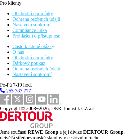
Pro klienty
Obchodní podmínky
Ochrana osobních údajů
Nastavení soukromí
Compliance linka
Prohlášení o přístupnosti
Často kladené otázky
O nás
Obchodní podmínky
Dárkový poukaz
Ochrana osobních údajů
Nastavení soukromí
Po-Pá 7-19 hod.
255 787 777
Copyright © 2008−2026, DER Touristik CZ a.s.
Jsme součástí
REWE Group
a její divize
DERTOUR Group
,
největší středoevropské skupiny v cestovním ruchu.