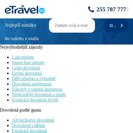
255 787 777
Nejlepší nabídky
ODEBÍRAT
Grand Tour Vietnamem s pobytem u moře
do vašeho e-mailu
Celodenní prohlídka Hanoje
Prohlídka historické části Hoi An (UNESCO)
Nejvýhodnější zájezdy
Kombinace poznávání s odpočinkem u moře
Služby česky nebo slovensky hovořícího průvodce
Last minute
Všechny vstupy dle programu zahrnuty v ceně
Super last minute
Letní dovolená
Program zájezdu
Levná dovolená
Děti zdarma a výhodně
1.DEN:
Odlet z Prahy do
Hanoje
.
Dovolená autobusem
Zájezdy s vlastní dopravou
2.DEN:
Přílet na letiště Noi Bai v
Hanoji
, transfer do hotelu,
Nejlevnější dovolená u moře
ubytování v hotelu.
Exotická dovolená levně
3.DEN:
Celodenní prohlídka hlavního města Vietnamu.
Dovolená podle gusta
Návštěva komplexu
Ho Chi Minh
(Mauzoleum Ho Či Mina),
Pagoda jednoho sloupu a
Chrám literatury
(Temple of
All inclusive dovolená
Literature) – nejstarší vietnamskou univerzitu. Následuje
Dovolená s dětmi
návštěva vietnamského muzea etnologie. Poté
Exotická dovolená