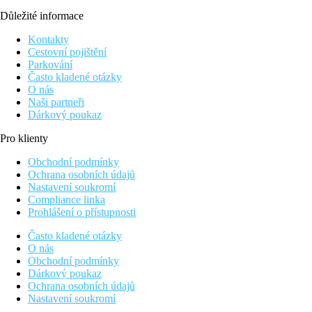
Důležité informace
Kontakty
Cestovní pojištění
Parkování
Často kladené otázky
O nás
Naši partneři
Dárkový poukaz
Pro klienty
Obchodní podmínky
Ochrana osobních údajů
Nastavení soukromí
Compliance linka
Prohlášení o přístupnosti
Často kladené otázky
O nás
Obchodní podmínky
Dárkový poukaz
Ochrana osobních údajů
Nastavení soukromí