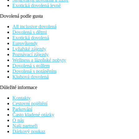
Exotická dovolená levně
Dovolená podle gusta
All inclusive dovolená
Dovolená s dětmi
Exotická dovolená
Eurovíkendy
Lyžařské zájezdy
Poznávací zájezdy
Wellness a lázeňské pobyty
Dovolená s golfem
Dovolená s potápěním
Klubová dovolená
Důležité informace
Kontakty
Cestovní pojištění
Parkování
Často kladené otázky
O nás
Naši partneři
Dárkový poukaz