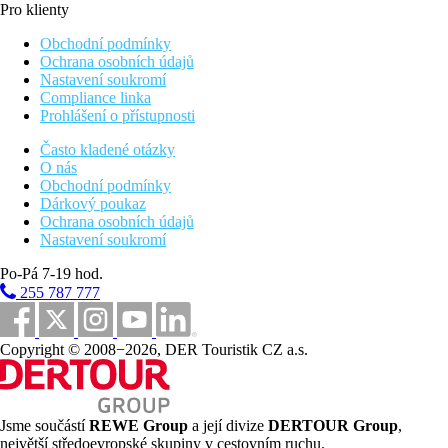
Pro klienty
Obchodní podmínky
Ochrana osobních údajů
Nastavení soukromí
Compliance linka
Prohlášení o přístupnosti
Často kladené otázky
O nás
Obchodní podmínky
Dárkový poukaz
Ochrana osobních údajů
Nastavení soukromí
Po-Pá 7-19 hod.
255 787 777
Copyright © 2008−2026, DER Touristik CZ a.s.
Jsme součástí
REWE Group
a její divize
DERTOUR Group
,
největší středoevropské skupiny v cestovním ruchu.