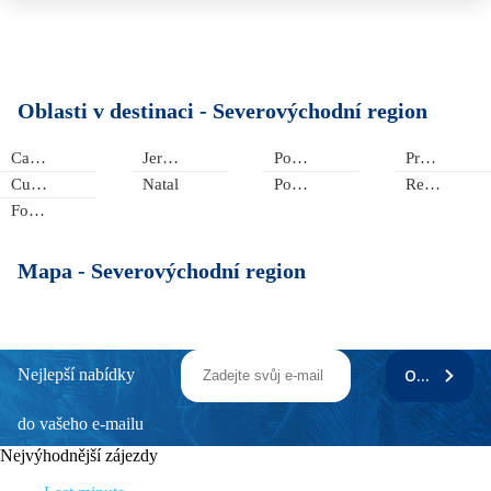
Oblasti v destinaci -
Severovýchodní region
Canoa Quebrada
Jericoacoara
Porto das Dunas
Praia das Fontes
Cumbuco
Natal
Porto de Galinhas
Recife
Fortaleza
Mapa -
Severovýchodní region
Nejlepší nabídky
ODEBÍRAT
do vašeho e-mailu
Nejvýhodnější zájezdy