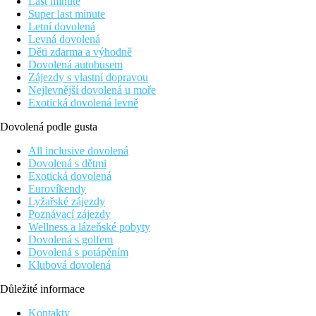
Last minute
Super last minute
Letní dovolená
Levná dovolená
Děti zdarma a výhodně
Dovolená autobusem
Zájezdy s vlastní dopravou
Nejlevnější dovolená u moře
Exotická dovolená levně
Dovolená podle gusta
All inclusive dovolená
Dovolená s dětmi
Exotická dovolená
Eurovíkendy
Lyžařské zájezdy
Poznávací zájezdy
Wellness a lázeňské pobyty
Dovolená s golfem
Dovolená s potápěním
Klubová dovolená
Důležité informace
Kontakty