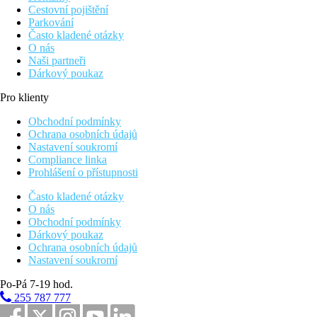
Cestovní pojištění
Parkování
Často kladené otázky
O nás
Naši partneři
Dárkový poukaz
Pro klienty
Obchodní podmínky
Ochrana osobních údajů
Nastavení soukromí
Compliance linka
Prohlášení o přístupnosti
Často kladené otázky
O nás
Obchodní podmínky
Dárkový poukaz
Ochrana osobních údajů
Nastavení soukromí
Po-Pá 7-19 hod.
255 787 777