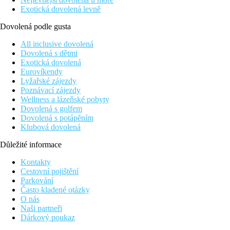
Exotická dovolená levně
Dovolená podle gusta
All inclusive dovolená
Dovolená s dětmi
Exotická dovolená
Eurovíkendy
Lyžařské zájezdy
Poznávací zájezdy
Wellness a lázeňské pobyty
Dovolená s golfem
Dovolená s potápěním
Klubová dovolená
Důležité informace
Kontakty
Cestovní pojištění
Parkování
Často kladené otázky
O nás
Naši partneři
Dárkový poukaz