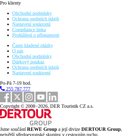
Pro klienty
Obchodní podmínky
Ochrana osobních údajů
Nastavení soukromí
Compliance linka
Prohlášení o přístupnosti
Často kladené otázky
O nás
Obchodní podmínky
Dárkový poukaz
Ochrana osobních údajů
Nastavení soukromí
Po-Pá 7-19 hod.
255 787 777
Copyright © 2008−2026, DER Touristik CZ a.s.
Jsme součástí
REWE Group
a její divize
DERTOUR Group
,
největší středoevropské skupiny v cestovním ruchu.