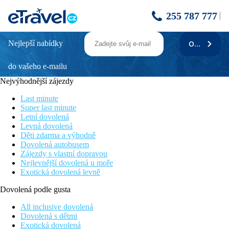
255 787 777
Nejlepší nabídky
ODEBÍRAT
Barceló Royal Beach
do vašeho e-mailu
Moderní 5* hotel
Služby na vysoké úrovní
Nejvýhodnější zájezdy
Vhodné pro rodiny s dětmi i páry
V centru letoviska Slunečné pobřeží
Last minute
Bohatá nabídka SPA a wellness procedur
Super last minute
Letní dovolená
Poloha
Levná dovolená
Tento 5* luxusní hotel se nachází v samém srdci Slunečného
Děti zdarma a výhodně
pobřeží, kousek od písečné pláže. V okolí hotelu lze najít
Dovolená autobusem
bezpočet barů, restaurací a místních obchůdků. Letiště v
Zájezdy s vlastní dopravou
Burgasu je vzdálené 30 km.
Nejlevnější dovolená u moře
Exotická dovolená levně
Vybavení
Vstupní hala s recepcí, dvě bufetové restaurace, lobby bar, bar u
Dovolená podle gusta
bazénu, Sport bar, business centrum, konferenční místnost, 2
bazény (slunečníky a lehátka zdarma), vnitřní bazén, dětský
All inclusive dovolená
bazén, dětské hřiště, miniklub
Dovolená s dětmi
Exotická dovolená