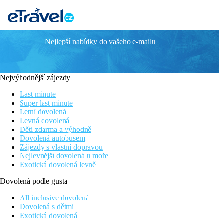
Nejlepší nabídky do vašeho e-mailu
Blue Pearl
Přímo u písečné pláže s jemným pískem a pozvolným vstupem
All Inclusive Ultra
Nejvýhodnější zájezdy
Centrum oblíbeného letoviska
Hotel je vhodný pro rodiny s dětmi
Last minute
Fitness zdarma
Super last minute
Letní dovolená
Poloha
Levná dovolená
Hotel Blue Pearl je vybudován ve starověkém stylu a nachází se
Děti zdarma a výhodně
restauracemi a nákupními možnostmi naleznete cca 4 km od hotel
Dovolená autobusem
Zájezdy s vlastní dopravou
Vybavení
Nejlevnější dovolená u moře
Exotická dovolená levně
Vstupní hala s recepcí, trezor za poplatek, směnárna, výtahy, re
Dovolená podle gusta
Pokoje
All inclusive dovolená
Dvoulůžkový pokoj:
klimatizace, telefon, TV/sat., minilednic
Dovolená s dětmi
Exotická dovolená