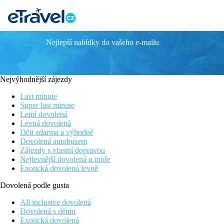
Nejlepší nabídky do vašeho e-mailu
Grand Hotel Sunny Beach
V létě 2024 nově zrekonstruovaný hotel
Stravování formou All Inclusive
Nejvýhodnější zájezdy
Přímo u promenády s nákupními možnosti a zábavou
Vhodné pro rodiny s dětmi i pro páry
Last minute
V blízkosti písečné pláže v pozvolným vstupem
Super last minute
Letní dovolená
Poloha
Levná dovolená
Hotel je umístěn v centru oblíbeného letoviska Slunečné pobřež
Děti zdarma a výhodně
přes pobřežní promenádu. Letiště v Burgasu je vzdáleno 30 km.
Dovolená autobusem
Zájezdy s vlastní dopravou
Vybavení
Nejlevnější dovolená u moře
Celkem 200 pokojů v 14 patrech, vstupní hala s recepcí, hlavní 
Exotická dovolená levně
obchodní arkáda
Dovolená podle gusta
Pokoje
All inclusive dovolená
Dvoulůžkový pokoj:
klimatizace, telefon, TV/sat., lednička, 
Dovolená s dětmi
Exotická dovolená