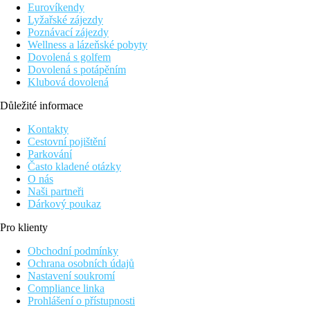
Ostatní typy pokojů
(pokud není uvedeno jinak, mají pokoje v
Eurovíkendy
Studio:
prostornější, výhled na moře
Lyžařské zájezdy
Apartmá, 1 ložnice:
ložnice s obývacím pokojem, boční 
Poznávací zájezdy
Wellness a lázeňské pobyty
Zábava
Dovolená s golfem
6x týdně denní i večerní animační programy pro děti i dospělé. D
Dovolená s potápěním
Klubová dovolená
Stravování
All Inclusive
Důležité informace
Snídaně formou bufetu (7.30–10.00), oběd formou bufetu 
Lehké občerstvení (15.30–17.30)
Kontakty
Neomezené množství vybraných rozlévaných nealkoholick
Cestovní pojištění
Parkování
Pláž
Často kladené otázky
Dlouhá písečná pláž s pozvolným vstupem do vody cca 20 m od h
O nás
Naši partneři
Sportovní nabídka
Dárkový poukaz
Zdarma:
animační programy, stolní tenis, fitness, šipky, lekce t
Za poplatek:
vodní sporty na pláži
Pro klienty
Děti
Obchodní podmínky
Dětský bazén, dětský koutek, dětská postýlka zdarma (na vyžádá
Ochrana osobních údajů
Nastavení soukromí
SPA a wellness
Compliance linka
Za poplatek:
masáže
Prohlášení o přístupnosti