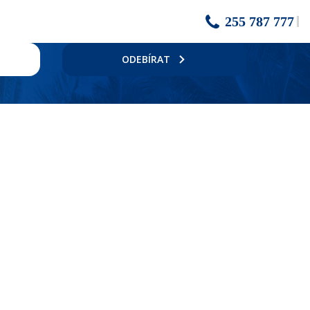
255 787 777
ODEBÍRAT
bar cca 5 km. Mezinárodní letiště Burgas cca 30 km.
stírna, kosmetický salon. V zahradě bazén, terasa s lehátky a slunečníky