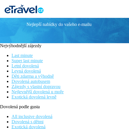
Nejlepší nabídky do vašeho e-mailu
YAVOR PALACE
Příjemný hotel s přátelskou atmosférou
Výhodná poloha blízko u pláže a v centru letoviska
Nejvýhodnější zájezdy
All Inclusive
Venkovní bazén s lehátky a slunečníky
Last minute
Možnost zábavy a nákupů
Super last minute
Letní dovolená
Poloha
Levná dovolená
Děti zdarma a výhodně
V samém centru letoviska v blízkosti krásné písečné pláže a pro
Dovolená autobusem
Zájezdy s vlastní dopravou
Vybavení
Nejlevnější dovolená u moře
Exotická dovolená levně
Vstupní hala s recepcí, směnárna, výtah, trezor za poplatek, lobb
zdarma, bar u bazénu.
Dovolená podle gusta
Pokoje
All inclusive dovolená
Dvoulůžkový pokoj
:
koupelna/WC (vysoušeč vlasů), klimatizace
Dovolená s dětmi
Exotická dovolená