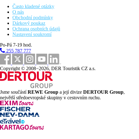
Často kladené otázky
Oblázková pláž přímo u hotelu, částečně zpevněná betonovými
O nás
platy vhodnými na opalování (pláž je privátní a vyhrazena pouze
Obchodní podmínky
pro hosty hotelu), lehátka a slunečníky na pláži zdarma,
Dárkový poukaz
zapůjčení ručníků za poplatek.
Ochrana osobních údajů
Nastavení soukromí
Sportovní nabídka
Zdarma:
aerobik, aqua aerobik, joga, petang apod. v
Po-Pá 7-19 hod.
rámci animačních programů, posilovna, stolní tenis, šipky.
255 787 777
Za poplatek:
vodní sporty na pláži.
Děti
Copyright © 2008−2026, DER Touristik CZ a.s.
Dětský hotelový klub (mini club 4-7 let, maxi club 8-12
let, teen club 13-17 let)
Dětská postýlka zdarma (na vyžádání).
All inclusive
Jsme součástí
REWE Group
a její divize
DERTOUR Group
,
Snídaně formou bufetu (7.30 - 10.30 hod)
největší středoevropské skupiny v cestovním ruchu.
Obědy formomu bufetu (12.30 - 14.30 hod)
Večeře formou bufetu (18.30 - 21.30 hod)
Odpolední svačina
Vybrané alkoholické (pivo, víno, koktejly) a
nealkoholické (voda, cola, džusy) nápoje během dne
Uvedené časy jsou pouze orientační; u večeří je vyžadováno