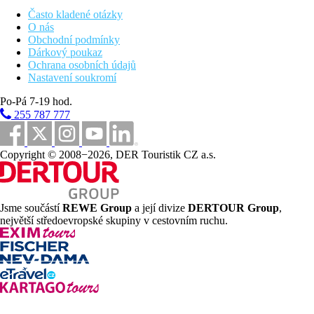
nebo kávy, trezor (za poplatek) navíc výhled na moře/bazén, cca
Často kladené otázky
45m2
O nás
Studio s výhledem do zahrady
: viz dvoulůžkový pokoj, navíc
Obchodní podmínky
balkon nebo uzavřená terasa, výhled do zahrady, sprcha a vana,
Dárkový poukaz
cca 46m2, malý kuchyňský kout
Ochrana osobních údajů
Studio s výhledem do na moře nebo bazén
: viz dvoulůžkový
Nastavení soukromí
pokoj, navíc balkon nebo uzavřená terasa, výhled do zahrady,
sprcha a vana, výhled na moře/bazén, cca 46m2, malý
Po-Pá 7-19 hod.
kuchyňský kout
255 787 777
Suita s výhledem do zahrady:
cca 80m2, viz dvoulůžkový
pokloj, oddělená ložnice, sprchový kout a vana, WC, TV, malý
kuchyňský kout
Copyright © 2008−2026, DER Touristik CZ a.s.
Pláž
Hotel se nachází 50 m od pláže.
Lehátka na pláži za poplatek
Jsme součástí
REWE Group
a její divize
DERTOUR Group
,
největší středoevropské skupiny v cestovním ruchu.
Stravování
V hlavní hotelové restauraci si můžete dopřát mezinárodní,
místní a středomořskou kuchyni, kde si můžete vychutnat jídlo
na terase s krásným výhledem. Hosté mají také možnost najíst se
v Ambassadoru, luxusním jídelním podniku na nábřeží, kde
michelinští šéfkuchaři připravují lahodná jídla, která jsou ideální
pro zvláštní příležitosti (za poplatek).