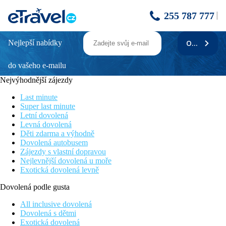
255 787 777
Nejlepší nabídky
ODEBÍRAT
Monte Casa SPA & Wellness
do vašeho e-mailu
Oblast Petrovac
Zrenovovaný hotel
Nejvýhodnější zájezdy
Hotel jen pár metrů od moře
Hotelové wellness
Last minute
Skvělá lokalia
Super last minute
Letní dovolená
Poloha
Levná dovolená
Monte Casa Spa & Wellness resort je relaxační čtyřhvězdičkový
Děti zdarma a výhodně
hotel nacházející se v Petrovci. Nabízí komfortní ubytování,
Dovolená autobusem
fantastické lázeňské a wellness centrum a prvotřídní stravování,
Zájezdy s vlastní dopravou
hosté si mohou vychutnat klidný pobyt jen pár kroků od pláže.
Nejlevnější dovolená u moře
Letiště Tivat je vzdálené 40 km od hotelu.
Exotická dovolená levně
Vybavení
Dovolená podle gusta
bazén
wellness
All inclusive dovolená
spa
Dovolená s dětmi
posilovna
Exotická dovolená