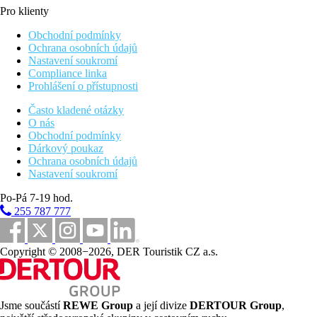
Pro klienty
Obchodní podmínky
Ochrana osobních údajů
Nastavení soukromí
Compliance linka
Prohlášení o přístupnosti
Často kladené otázky
O nás
Obchodní podmínky
Dárkový poukaz
Ochrana osobních údajů
Nastavení soukromí
Po-Pá 7-19 hod.
255 787 777
Copyright © 2008−2026, DER Touristik CZ a.s.
Jsme součástí
REWE Group
a její divize
DERTOUR Group
,