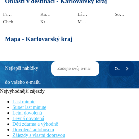
Oblasti v destinaci -
Karlovarský kraj
Františkovy Lázně
Karlovy Vary
Lázně Kynžvart
Sokolov
Cheb
Krušné hory
Mariánské Lázně
Mapa -
Karlovarský kraj
Nejlepší nabídky
ODEBÍRAT
do vašeho e-mailu
Nejvýhodnější zájezdy
Last minute
Super last minute
Letní dovolená
Levná dovolená
Děti zdarma a výhodně
Dovolená autobusem
Zájezdy s vlastní dopravou