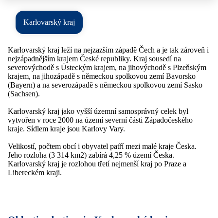
Karlovarský kraj
Karlovarský kraj leží na nejzazším západě Čech a je tak zároveň i
nejzápadnějším krajem České republiky. Kraj sousedí na
severovýchodě s Ústeckým krajem, na jihovýchodě s Plzeňským
krajem, na jihozápadě s německou spolkovou zemí Bavorsko
(Bayern) a na severozápadě s německou spolkovou zemí Sasko
(Sachsen).
Karlovarský kraj jako vyšší územní samosprávný celek byl
vytvořen v roce 2000 na území severní části Západočeského
kraje. Sídlem kraje jsou Karlovy Vary.
Velikostí, počtem obcí i obyvatel patří mezi malé kraje Česka.
Jeho rozloha (3 314 km2) zabírá 4,25 % území Česka.
Karlovarský kraj je rozlohou třetí nejmenší kraj po Praze a
Libereckém kraji.