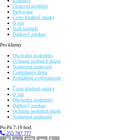
Kontakty
Cestovní pojištění
Parkování
Často kladené otázky
O nás
Naši partneři
Dárkový poukaz
Pro klienty
Obchodní podmínky
Ochrana osobních údajů
Nastavení soukromí
Compliance linka
Prohlášení o přístupnosti
Často kladené otázky
O nás
Obchodní podmínky
Dárkový poukaz
Ochrana osobních údajů
Nastavení soukromí
Po-Pá 7-19 hod.
255 787 777