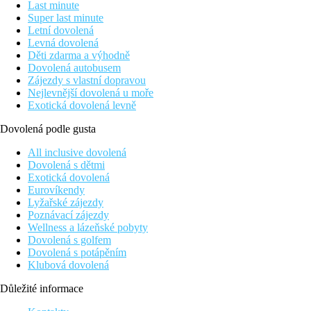
Last minute
Super last minute
Letní dovolená
Levná dovolená
Děti zdarma a výhodně
Dovolená autobusem
Zájezdy s vlastní dopravou
Nejlevnější dovolená u moře
Exotická dovolená levně
Dovolená podle gusta
All inclusive dovolená
Dovolená s dětmi
Exotická dovolená
Eurovíkendy
Lyžařské zájezdy
Poznávací zájezdy
Wellness a lázeňské pobyty
Dovolená s golfem
Dovolená s potápěním
Klubová dovolená
Důležité informace