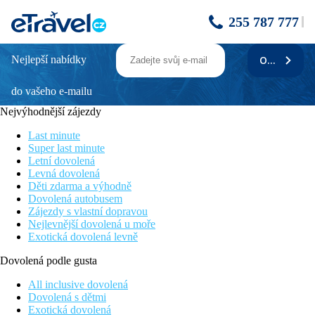
255 787 777
Nejlepší nabídky
ODEBÍRAT
Punta Cana Princess
do vašeho e-mailu
Hotel pouze pro dospělé osoby
Ideální volba pro páry
Nejvýhodnější zájezdy
Prostorné pokoje
Last minute
Informace o hotelu
Super last minute
Letní dovolená
Skvěle umístěný hotel na pláži je díky unikátním scenériím,
Levná dovolená
bílému jemnému písku a jiskřivým karibským vodám
Děti zdarma a výhodně
vyhledávaným místem. Resort nabízí velkou škálu sportovních i
Dovolená autobusem
relaxačních aktivit, hosté také ocení zdejší kuchyni. Vkusně
Zájezdy s vlastní dopravou
zařízené ubytování spolu s širokou nabídkou služeb vytváří
Nejlevnější dovolená u moře
ideální podmínky pro strávení líbánek nebo romantické
Exotická dovolená levně
dovolené ve dvou.
Dovolená podle gusta
Vzdálenost
pláže: 0 m u pláže
All inclusive dovolená
letiště Punta Cana (PUJ): 30 km
Dovolená s dětmi
letiště La Romana (LRM): 87 km
Exotická dovolená