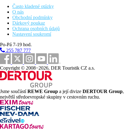
obří kamenné kolosy, stojící nad západním břehem Nilu, proti
Často kladené otázky
Karnaku a Luxoru. Za jejich zády se rozkládá skalnaté úbočí, v
O nás
němž byly po staletí budovány slavné skalní hrobky thébského
Obchodní podmínky
pohřebiště. Kolosální dvojčata zpodobňují jednu a též osobu -
Dárkový poukaz
faraona Amenthotepa III, v ptolemaiovské době začali Řekové
Ochrana osobních údajů
severní z obou kolosů považovat za podobu Memnona, velitele
Nastavení soukromí
etiopského vojska. Následuje prohlídka dílny na výrobu
alabastru. Dále bude pokračovat prohlídka do Údolí královen. V
Po-Pá 7-19 hod.
dobách starověkého Egypta zde byly pohřbívány manželky
255 787 777
faraonů, také sloužilo jako pohřebiště pro prince a princezny z
královské krve. Po obědě plavba lodí proti proudu Nilu, večeře a
nocleh na lodi.
Copyright © 2008−2026, DER Touristik CZ a.s.
4. den: Edfu - Kom Ombo - Asuán
Další den započne v Edfu, kde navštívíte chrám zasvěcený
Horovi z Behdetu (Edfu), staroegyptskému bohu nebes, slunce a
Jsme součástí
REWE Group
a její divize
DERTOUR Group
,
světla, též nazývanému božský vládce Egypta. Stavba započala
největší středoevropské skupiny v cestovním ruchu.
v roce 237 př.n.l. a byla dokončena v roce 57 př.n.l. Tento
gigantický chrám je složen z Prvního pylonu, Předního nádvoří,
Hypostylových sálů, komnat za Druhým hypostylovým sálem
(jinak také síň obětin), Vnější chodby (Chrámového ochozu).
Chrám je zdoben reliéfy a nástěnnými malbami. Po obědě
pokračuje plavba lodí do Kom Ombo, kde je plánována
prohlídka chrámu zasvěcenému dvěma bohům: Horovi se sokolí
hlavou a krokodýlímu bohovi Sobekovi. Díky dvojímu