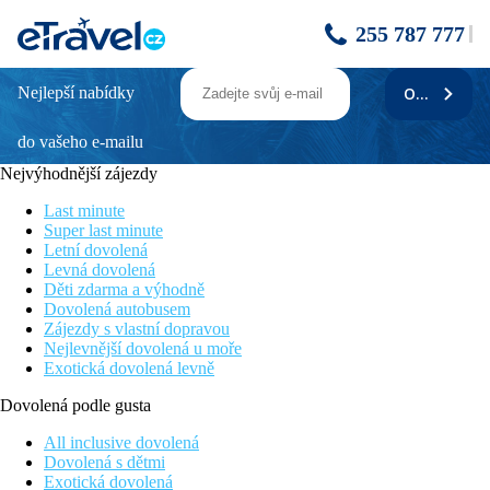
255 787 777
Nejlepší nabídky
ODEBÍRAT
Hatšepsut 4 11 dní - lodí po Nilu s pobytem
u moře - Hurghada
do vašeho e-mailu
Nejvýhodnější zájezdy
V ceně ubytování a večeře na lodi
Pobyt u Rudého moře
Last minute
Návštěva starověkých památek
Super last minute
Služby česky nebo slovensky hovořícího průvodce
Letní dovolená
Transfery autobusem
Levná dovolená
Děti zdarma a výhodně
Informace o hotelu
Dovolená autobusem
Zájezdy s vlastní dopravou
Hurghada - Luxor - Karnak - Údolí králů - Edfu - Kom Ombo -
Nejlevnější dovolená u moře
Asuán - Philae -Asuán - Hurghada
Exotická dovolená levně
Program zájezdu
Dovolená podle gusta
1. den: Česká republika - Hurghada
All inclusive dovolená
Odlet z České republiky, přílet do Hurghady, transfer do hotelu,
Dovolená s dětmi
ubytování.
Exotická dovolená