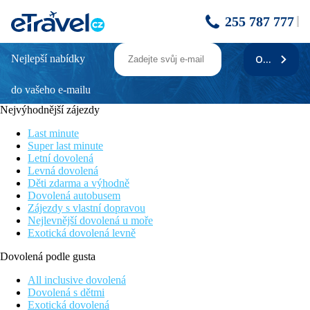
255 787 777
Nejlepší nabídky
ODEBÍRAT
Royal Star Beach Resort
do vašeho e-mailu
Oblíbený hotel za výhodnou cenu
Přímo u písčité pláže
Nejvýhodnější zájezdy
Snadná dostupnost do centra města Hurghada
Program all inclusive v ceně zájezdu
Last minute
Bazén s lehátky
Super last minute
Letní dovolená
Informace o hotelu
Levná dovolená
Děti zdarma a výhodně
Royal Star Beach Resort je menší městský hotel, nacházející u
Dovolená autobusem
vlastní menší písčité pláže. Interiér hotelu je útulně zařízen v
Zájezdy s vlastní dopravou
moderním arabském stylu, svým klientům nabízí služby na
Nejlevnější dovolená u moře
dobré úrovni. Díky své poloze nedaleko oblíbeného centra
Exotická dovolená levně
Sakkala je vhodnou volbou nejen pro klienty vyhledávající
noční život.
Dovolená podle gusta
Vzdálenost
All inclusive dovolená
pláž: 0 m u pláže
Dovolená s dětmi
letiště: 14 km Hurghada, 233 km Marsa Alam
Exotická dovolená