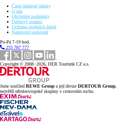
Během dne lehký snack, káva, čaj, sladké pečivo
Často kladené otázky
Restaurace á la carte (italská) - 1x za pobyt zdarma,
O nás
rezervace nutná
Obchodní podmínky
Tématická restaurace (indická) - bufet, 1x za pobyt
Dárkový poukaz
zdarma, rezervace nutná
Ochrana osobních údajů
Vybrané alkoholické a nealkoholické nápoje místní
Nastavení soukromí
výroby (00.00 - 24.00 hod.)
Po-Pá 7-19 hod.
Sportovní nabídka
Zdarma:
aquapark
(10 skluzavek pro dospělé a 12 pro děti),
255 787 777
tenisový kurt (vybavení a osvětlení za poplatek), stolní tenis,
šipky, aqua aerobik, fitness.
Za poplatek:
potápěčské centrum, kulečník.
Copyright © 2008−2026, DER Touristik CZ a.s.
Zábava
Nepravidelné animační a večerní programy.
Jsme součástí
REWE Group
a její divize
DERTOUR Group
,
Děti
největší středoevropské skupiny v cestovním ruchu.
Aquapark (10 skluzavek pro dospělé a 12 pro děti), miniklub,
dětské hřiště, dětský bazén.
Wellness
Za poplatek:
Spa centrum,
sauna, pára, jacuzzi,
turecké lázně,
masáže, salon krásy.
Pro handicapované