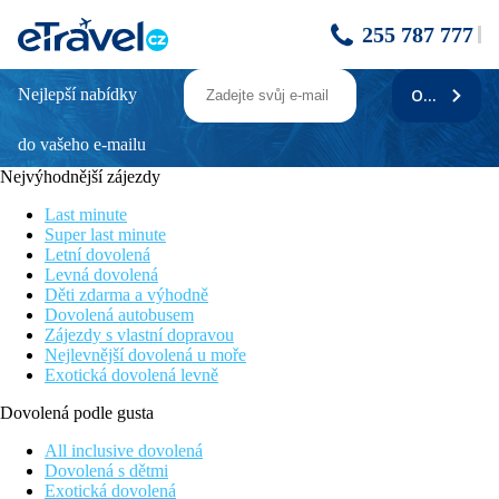
255 787 777
Nejlepší nabídky
ODEBÍRAT
FELICIA VILLAGE
do vašeho e-mailu
Poloha
Nejvýhodnější zájezdy
Hotel Felicia Village se nachází přibližně 2 km od centra Kizilot
s obchody a bary, a přibližně 19 km od městečka Side.
Last minute
Autobusová zastávka je ve vzdálenosti 800 m od hotelu. Letiště
Super last minute
v Antalyi je vzdáleno 85 km od hotelu
Letní dovolená
Levná dovolená
Popis hotelu
Děti zdarma a výhodně
Dovolená autobusem
Při příjezdu na hotel budete přivítáni příjemnou obsluhou
Zájezdy s vlastní dopravou
recepce, která vám bude k dispozici po celý váš pobyt.
Nejlevnější dovolená u moře
Samozřejmostí je hlavní restaurace, tématické restaurace s
Exotická dovolená levně
chutnými jídly a bary s alko a nealko nápoji. Součástí hotelu je
také obchod se suvenýry a konferenční prostory. Ve veřejných
Dovolená podle gusta
prostorách hotelu je dostupné WiFi připojení
All inclusive dovolená
Popis pokoje
Dovolená s dětmi
Exotická dovolená