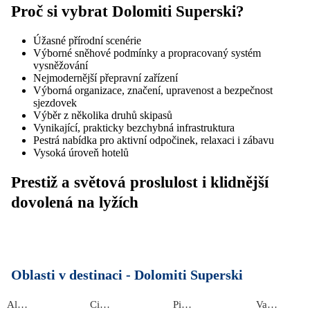
Proč si vybrat Dolomiti Superski?
Úžasné přírodní scenérie
Výborné sněhové podmínky a propracovaný systém
vysněžování
Nejmodernější přepravní zařízení
Výborná organizace, značení, upravenost a bezpečnost
sjezdovek
Výběr z několika druhů skipasů
Vynikající, prakticky bezchybná infrastruktura
Pestrá nabídka pro aktivní odpočinek, relaxaci i zábavu
Vysoká úroveň hotelů
Prestiž a světová proslulost i klidnější
dovolená na lyžích
Oblasti v destinaci -
Dolomiti Superski
Alta Badia
Civetta
Piccolino
Val di Fassa e Carezza