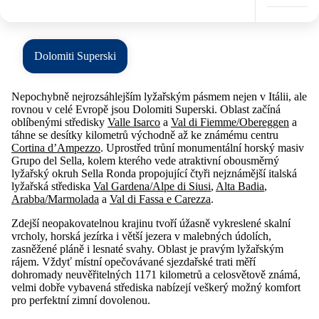
Dolomiti Superski
Nepochybně nejrozsáhlejším lyžařským pásmem nejen v Itálii, ale
rovnou v celé Evropě jsou Dolomiti Superski. Oblast začíná
oblíbenými středisky
Valle Isarco
a
Val di Fiemme/Obereggen
a
táhne se desítky kilometrů východně až ke známému centru
Cortina d’Ampezzo
. Uprostřed trůní monumentální horský masiv
Grupo del Sella, kolem kterého vede atraktivní obousměrný
lyžařský okruh Sella Ronda propojující čtyři nejznámější italská
lyžařská střediska
Val Gardena/Alpe di Siusi
,
Alta Badia
,
Arabba/Marmolada
a
Val di Fassa e Carezza
.
Zdejší neopakovatelnou krajinu tvoří úžasně vykreslené skalní
vrcholy, horská jezírka i větší jezera v malebných údolích,
zasněžené pláně i lesnaté svahy. Oblast je pravým lyžařským
rájem. Vždyť místní opečovávané sjezdařské trati měří
dohromady neuvěřitelných 1171 kilometrů a celosvětově známá,
velmi dobře vybavená střediska nabízejí veškerý možný komfort
pro perfektní zimní dovolenou.