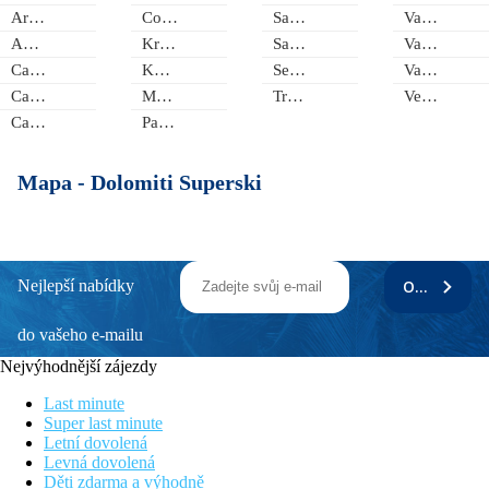
Arabba/Marmolada
Cortina ď Ampezzo
San Martino di Castrozza/Passo Rolle
Val di Fiemme/Obereggen
Auronzo di Cadore
Kronplatz - Plan de Corones
San Vigilio
Val Gardena/Alpe di Siusi
Calalzo di Cadore
Kurtinig
Sextner Dolomiten - Alta Pusteria
Valle Isarco
Caldaro
Monguelfo Tesido
Tre Valli
Velturno
Cardano
Padola
Mapa -
Dolomiti Superski
Nejlepší nabídky
ODEBÍRAT
do vašeho e-mailu
Nejvýhodnější zájezdy
Last minute
Super last minute
Letní dovolená
Levná dovolená
Děti zdarma a výhodně