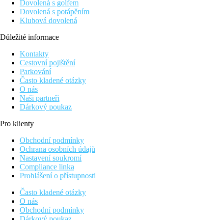
Dovolená s golfem
Dovolená s potápěním
Klubová dovolená
Důležité informace
Kontakty
Cestovní pojištění
Parkování
Často kladené otázky
O nás
Naši partneři
Dárkový poukaz
Pro klienty
Obchodní podmínky
Ochrana osobních údajů
Nastavení soukromí
Compliance linka
Prohlášení o přístupnosti
Často kladené otázky
O nás
Obchodní podmínky
Dárkový poukaz