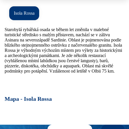
Isola Rossa
Starobylá rybářská osada se během let změnila v malebné
turistické středisko s malým přístavem, nachází se v zálivu
Asinara na severozápadě Sardinie. Oblast je pojmenována podle
blízkého stejnojmenného ostrůvku z načervenalého granitu. Isola
Rossa je výhodným výchozím místem pro výlety za historickými
a archeologickými památkami. Je zde několik restaurací
(vyhlášenou místní lahůdkou jsou čerstvé langusty), barů,
pizzerie, diskotéka, obchůdky a aquapark. Oblast má skvělé
podmínky pro potápění. Vzdálenost od letiště v Olbii 75 km.
Mapa -
Isola Rossa