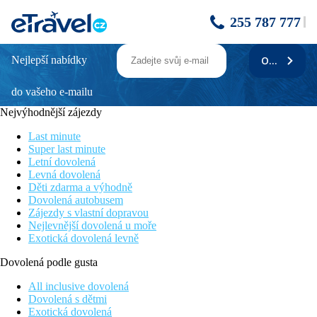
255 787 777
Nejlepší nabídky
ODEBÍRAT
Olympic Lagoon Resort
do vašeho e-mailu
Oblíbené hotel se stálou klientelou
Teenz club pro teenagery
Nejvýhodnější zájezdy
Vynikající all inclusive
Top hotel pro rodiny s dětmi
Last minute
Písečná pláž s pozvolným vstupem do moře
Super last minute
Letní dovolená
Poloha
Levná dovolená
Děti zdarma a výhodně
Na okraji letoviska Ayia Napa, v blízkosti několik restaurací,
Dovolená autobusem
pubů, minimarketů. U hotelu zastávka autobusu do centra Ayia
Zájezdy s vlastní dopravou
Napy (cca 4 km). Lekárna a klinika v Ayia Napě. Aquapark
Nejlevnější dovolená u moře
Water World cca 2 km od hotelu. Letiště Larnaca cca 45 km.
Exotická dovolená levně
Vybavení
Dovolená podle gusta
Hlavní budova a několik dalších bungalovů rozmístěných v
All inclusive dovolená
zahradě s celkem 314 pokoji. V hlavní budově vstupní hala s
Dovolená s dětmi
recepcí, směnárna, lobby, místnost na úschovu zavazadel,
Exotická dovolená