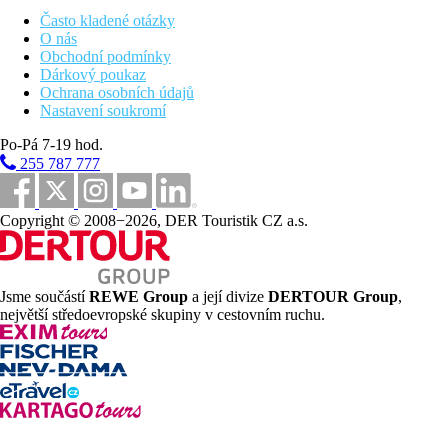
Zvláštnosti
Často kladené otázky
Pouze pro dospělé.
O nás
Obchodní podmínky
Internet
Dárkový poukaz
Zdarma:
WIFI v rámci celého hotelu.
Ochrana osobních údajů
Za poplatek:
internetový koutek.
Nastavení soukromí
Web
Po-Pá 7-19 hod.
www.tasiamarissandshotel.com
255 787 777
Oficiální kategorie
3 hvězdičky
Copyright © 2008−2026, DER Touristik CZ a.s.
Vzdálenosti
0 m
Jsme součástí
REWE Group
a její divize
DERTOUR Group
,
Vzdálenost k pláži
největší středoevropské skupiny v cestovním ruchu.
55 km
Vzdálenost od nejbližšího letiště
2 km
Centrum města