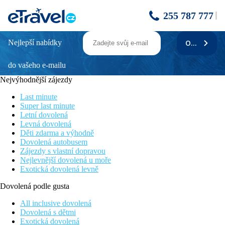
255 787 777
Nejlepší nabídky
ODEBÍRAT
Four Seasons
do vašeho e-mailu
Hotel s vysokým standardem poskytovaných služeb
Pro náročné klienty
Nejvýhodnější zájezdy
Dostupnost pláže a centra Limassolu
Hotel známý svou výbornou kuchyní a kulinářskými
Last minute
specialitami pro gurmány
Super last minute
Část hotelu jen pro dospělé
Letní dovolená
Levná dovolená
Poloha
Děti zdarma a výhodně
Dovolená autobusem
U vlastní písečné pláže cca 8 km východně od hlavního centra
Zájezdy s vlastní dopravou
Limassolu. V okolí několik obchodů, restaurací a barů.
Nejlevnější dovolená u moře
Exotická dovolená levně
Vybavení
Dovolená podle gusta
283 pokojů, hlavní budova a několik vedlejších residencí, část
hotelu pouze pro dospělé, vstupní hala s recepcí, několik la
All inclusive dovolená
carte restaurací (středomořská, plody moře, orientální a italská),
Dovolená s dětmi
několik kaváren a barů, konferenční místnost, pasáž s obchody a
Exotická dovolená