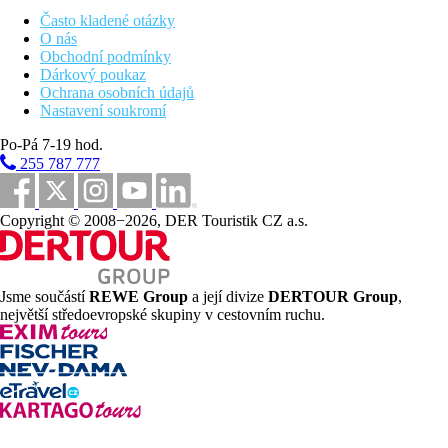
Snídaně formou bufetu, večeře Dine around - formou výběru z 3
Často kladené otázky
chodového menu v některých z 5 à la carte restaurací (nutná
O nás
rezervace).
Obchodní podmínky
Dárkový poukaz
Sportovní nabídka
Ochrana osobních údajů
Nastavení soukromí
Za poplatek:
paddle tenis, stolní tenis, badminton, volejbal,
vodní sporty na pláži, potápečské centrum na pláži.
Po-Pá 7-19 hod.
Zdarma:
fitness.
255 787 777
Copyright © 2008−2026, DER Touristik CZ a.s.
Zábava
Denní a večerní animační programy, 1× týdně kyperský večer.
Jsme součástí
REWE Group
a její divize
DERTOUR Group
,
největší středoevropské skupiny v cestovním ruchu.
Děti
Dětský bazén, miniklub, dětské hřiště, dětská postýlka zdarma.
Wellness
Za poplatek:
vnitřní bazén, jacuzzi, turecké lázně, různé