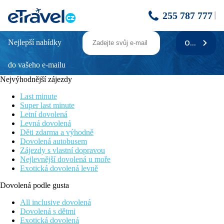
255 787 777
Nejlepší nabídky
ODEBÍRAT
Capo Bay
do vašeho e-mailu
Několik bezbariérových pokojů
Kombinace koupání a zábavy
Nejvýhodnější zájezdy
Na jedné z nejvyhledávanějších pláží Kypru – Fig Tree Bay
Moderní wellness
Last minute
Služby na vysoké úrovni
Super last minute
Letní dovolená
Poloha
Levná dovolená
Děti zdarma a výhodně
V centru turistického letoviska Protaras, přímo u písečné pláže.
Dovolená autobusem
V okolí mnoho obchodů, restaurací, barů a zábavy.
Zájezdy s vlastní dopravou
Nejlevnější dovolená u moře
Vybavení
Exotická dovolená levně
Vstupní hala s recepcí, výtah, hlavní restaurace k podávání
Dovolená podle gusta
snídaně a večeře, 3 a la carte restaurace, lobby bar, konferenční
místnost, minimarket, kosmetický salon. Venku 2 bazény (z toho
All inclusive dovolená
jeden jen pro dospělé), bazén pro děti, terasa na slunění, lehátka,
Dovolená s dětmi
slunečníky a osušky zdarma, bar u bazénu.
Exotická dovolená