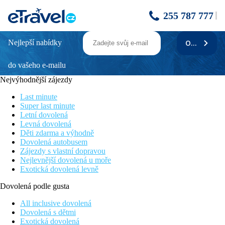
255 787 777
Nejlepší nabídky
ODEBÍRAT
Grecian Park
do vašeho e-mailu
Nádherné výhledy na moře
Klidná dovolená u moře
Nejvýhodnější zájezdy
V blízkosti národního parku Capo Greco
Dostupnost letovisek Ayia Napa a Protaras
Last minute
Vyhlášené kvalitní wellness na ostrově
Super last minute
Letní dovolená
Poloha
Levná dovolená
Hotel nedaleko národního parku Cape Greco, centrum letoviska
Děti zdarma a výhodně
Ayia Napa cca 5 km, letiště Larnaka cca 50 km.
Dovolená autobusem
Zájezdy s vlastní dopravou
Vybavení
Nejlevnější dovolená u moře
243 pokojů, vstupní hala s recepcí, výtah, lobby bar, koktejl bar,
Exotická dovolená levně
hlavní restaurace, několik a la carte restaurací (např. japonská,
italská), konferenční místnost. Venku bazén, dětský bazén, terasa
Dovolená podle gusta
na slunění, lehátka, slunečníky a osušky zdarma, bar u bazénu.
All inclusive dovolená
Pokoje
Dovolená s dětmi
Dvoulůžkový pokoj: k
oupelna, WC, vysoušeč vlasů,
Exotická dovolená