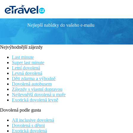
Nejlepší nabídky do vašeho e-mailu
PROTARAS PLAZA
Poloha
Nový boutiqový hotel na okraji letoviska Protaras, v okolí obchod
Nejvýhodnější zájezdy
Vybavení
Last minute
56 pokojů, vstupní hala s recepcí, výtah, bary, hlavní restaurace,
Super last minute
bazénu.
Letní dovolená
Levná dovolená
Pokoje - popis
Děti zdarma a výhodně
Dvoulůžkový pokoj
: koupelna se sprchou, WC, vysoušeč vlasů, 
Dovolená autobusem
Zájezdy s vlastní dopravou
Ostatní typy pokojů
(pokud není uvedeno jinak, mají pokoje v
Nejlevnější dovolená u moře
Exotická dovolená levně
Dvoulůžkový pokoj, Promo
: méně výhodná lokace v rám
Dvoulůžkový pokoj, Výhled směrem k moři:
výhled sm
Dovolená podle gusta
Dvoulůžkový pokoj, Výhled na moře:
výhled na moře.
Rodinný pokoj
: mezonet, rozkládací pohovka (loft suite)
All inclusive dovolená
Dovolená s dětmi
Pláž
Exotická dovolená