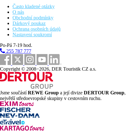
dětský bazén
Často kladené otázky
doktor na zavolání (za poplatek)
O nás
kadeřnictví
Obchodní podmínky
SPA centrum (momentálně zavřeno kvůli rekonstrukci)
Dárkový poukaz
parkoviště
Ochrana osobních údajů
amfiteátr
Nastavení soukromí
hotelové animační programy
obchůdky
Po-Pá 7-19 hod.
shuttle servis do města, 3x denně kromě neděle
255 787 777
shisha (za poplatek)
fitness
půjčení adaptéru za poplatek
Copyright © 2008−2026, DER Touristik CZ a.s.
Popis pokoje
Dvoulůžkový pokoj Premium
Jsme součástí
REWE Group
a její divize
DERTOUR Group
,
klimatizace
největší středoevropské skupiny v cestovním ruchu.
telefon
TV se satelitním příjmem
Wi-Fi (zdarma)
minibar (za poplatek)
vlastní sociální zařízení (koupelna, vysoušeč vlasů, WC)
trezor