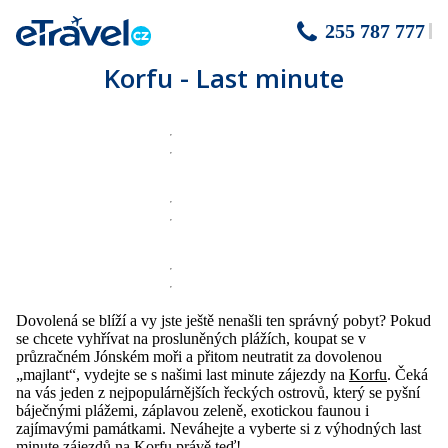
255 787 777
Korfu - Last minute
Dovolená se blíží a vy jste ještě nenašli ten správný pobyt? Pokud
se chcete vyhřívat na prosluněných plážích, koupat se v
průzračném Jónském moři a přitom neutratit za dovolenou
„majlant“, vydejte se s našimi last minute zájezdy na
Korfu
. Čeká
na vás jeden z nejpopulárnějších řeckých ostrovů, který se pyšní
báječnými plážemi, záplavou zeleně, exotickou faunou i
zajímavými památkami. Neváhejte a vyberte si z výhodných last
minute zájezdů na Korfu právě teď!