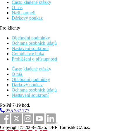
Často kladené otázky
O nás
Naši partneři
Dárkový poukaz
Pro klienty
Obchodní podmínky
Ochrana osobních údajů
Nastavení soukromí
Compliance linka
Prohlášení o přístupnosti
Často kladené otázky
O nás
Obchodní podmínky
Dárkový poukaz
Ochrana osobních údajů
Nastavení soukromí
Po-Pá 7-19 hod.
255 787 777
Copyright © 2008−2026, DER Touristik CZ a.s.