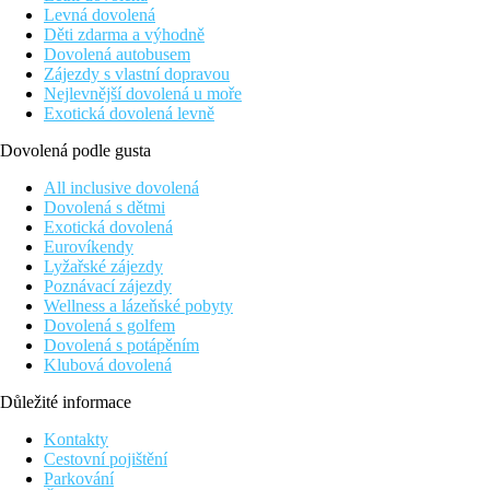
Levná dovolená
Děti zdarma a výhodně
Dovolená autobusem
Zájezdy s vlastní dopravou
Nejlevnější dovolená u moře
Exotická dovolená levně
Dovolená podle gusta
All inclusive dovolená
Dovolená s dětmi
Exotická dovolená
Eurovíkendy
Lyžařské zájezdy
Poznávací zájezdy
Wellness a lázeňské pobyty
Dovolená s golfem
Dovolená s potápěním
Klubová dovolená
Důležité informace
Kontakty
Cestovní pojištění
Parkování