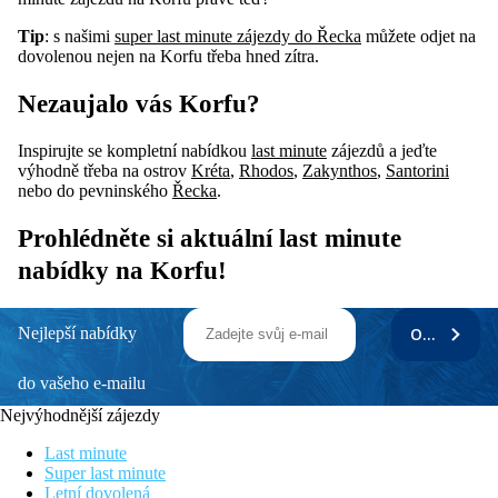
Tip
: s našimi
super last minute zájezdy do Řecka
můžete odjet na
dovolenou nejen na Korfu třeba hned zítra.
Nezaujalo vás Korfu?
Inspirujte se kompletní nabídkou
last minute
zájezdů a jeďte
výhodně třeba na ostrov
Kréta
,
Rhodos
,
Zakynthos
,
Santorini
nebo do pevninského
Řecka
.
Prohlédněte si aktuální last minute
nabídky na Korfu!
Nejlepší nabídky
ODEBÍRAT
do vašeho e-mailu
Nejvýhodnější zájezdy
Last minute
Super last minute
Letní dovolená