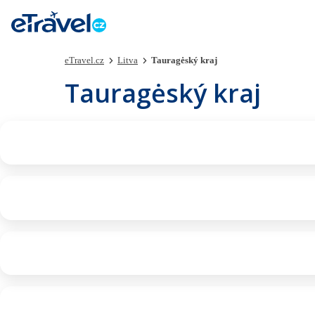
eTravel.cz
Litva
Tauragėský kraj
Tauragėský kraj