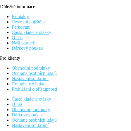
Důležité informace
Kontakty
Cestovní pojištění
Parkování
Často kladené otázky
O nás
Naši partneři
Dárkový poukaz
Pro klienty
Obchodní podmínky
Ochrana osobních údajů
Nastavení soukromí
Compliance linka
Prohlášení o přístupnosti
Často kladené otázky
O nás
Obchodní podmínky
Dárkový poukaz
Ochrana osobních údajů
Nastavení soukromí