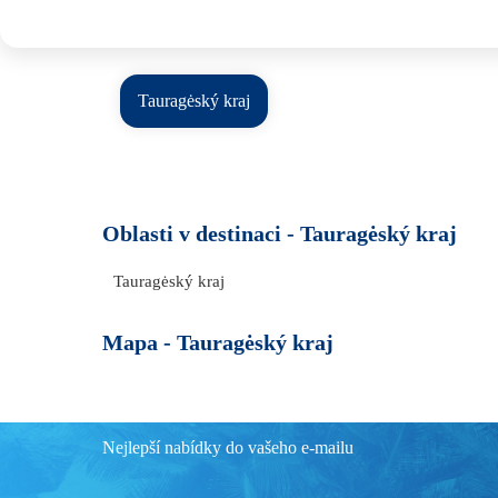
Tauragėský kraj
Oblasti v destinaci -
Tauragėský kraj
Tauragėský kraj
Mapa -
Tauragėský kraj
Nejlepší nabídky do vašeho e-mailu