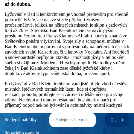
až do dubna.
Lyžování v Bad Kleinkirchheim je vhodné především pro středně
pokročilé lyžaře, ale na své si zde přijdou i zkušení
profesionálové, jelikož na některých místech je sklon sjezdových
tratí až 70 %. Středisko Bad Kleinkircheim se navíc pyšní
proslulou černou tratí Franz-Klammer-Abfahrt, která je známá ze
Světového poháru v lyžování. Svoje síly a schopnosti můžete v
Bad Kleinkirchheim porovnat s profesionály na měřených úsecích
závodních svahů Kaiserburg či u lanovky Nockalm. Ani freerideři
a snowboardisté nepřijdou zkrátka - možnosti jízdy v hlubokém
sněhu si užijí mezi Mulden a Hirschsprunglift. Na rodiny s dětmi
čekají v Bad Kleinkirchheim zase dětské lyžařské kluby i
doplňkové aktivity typu sáňkařská dráha, bruslení apod.
Po lyžování v Bad Kleinkirchheim vám jistě přijde vhod návštěva
místních špičkových termálních lázní, kde si dopřejete
relaxaci, pohodu, prohřejte se a zároveň uděláte něco pro svoje
zdraví. Nechybí ani mnoho restaurací, hospůdek a barů pro
příjemný odpočinek od lyžování a ochutnávky místní kuchyně.
Nejlepší nabídky
ODEBÍRAT
do vašeho e-mailu