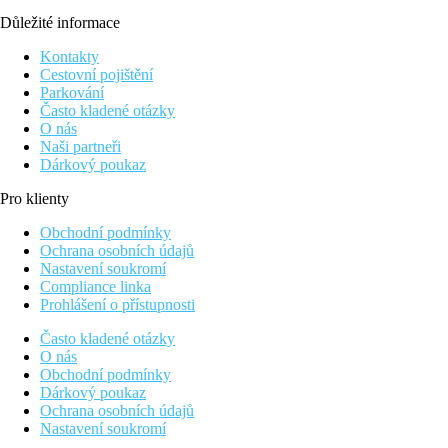
Důležité informace
Kontakty
Cestovní pojištění
Parkování
Často kladené otázky
O nás
Naši partneři
Dárkový poukaz
Pro klienty
Obchodní podmínky
Ochrana osobních údajů
Nastavení soukromí
Compliance linka
Prohlášení o přístupnosti
Často kladené otázky
O nás
Obchodní podmínky
Dárkový poukaz
Ochrana osobních údajů
Nastavení soukromí