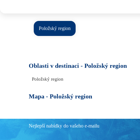
Položský region
Oblasti v destinaci -
Položský region
Položský region
Mapa -
Položský region
Nejlepší nabídky do vašeho e-mailu