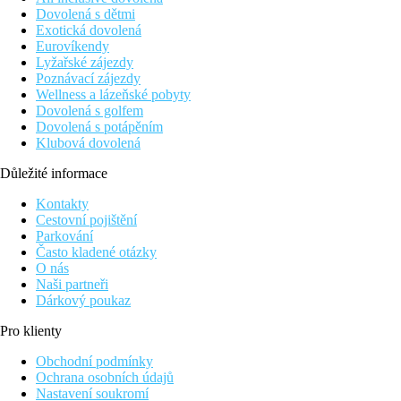
Dovolená s dětmi
Exotická dovolená
Eurovíkendy
Lyžařské zájezdy
Poznávací zájezdy
Wellness a lázeňské pobyty
Dovolená s golfem
Dovolená s potápěním
Klubová dovolená
Důležité informace
Kontakty
Cestovní pojištění
Parkování
Často kladené otázky
O nás
Naši partneři
Dárkový poukaz
Pro klienty
Obchodní podmínky
Ochrana osobních údajů
Nastavení soukromí