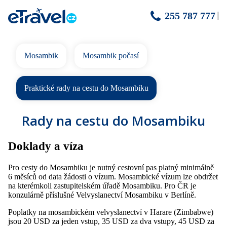
255 787 777
Mosambik
Mosambik počasí
Praktické rady na cestu do Mosambiku
Rady na cestu do Mosambiku
Doklady a víza
Pro cesty do Mosambiku je nutný cestovní pas platný minimálně
6 měsíců od data žádosti o vízum. Mosambické vízum lze obdržet
na kterémkoli zastupitelském úřadě Mosambiku. Pro ČR je
konzulárně příslušné Velvyslanectví Mosambiku v Berlíně.
Poplatky na mosambickém velvyslanectví v Harare (Zimbabwe)
jsou 20 USD za jeden vstup, 35 USD za dva vstupy, 45 USD za