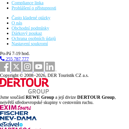
Compliance linka
Prohlášení o přístupnosti
Často kladené otázky
O nás
Obchodní podmínky
Dárkový poukaz
Ochrana osobních údajů
Nastavení soukromí
Po-Pá 7-19 hod.
255 787 777
Copyright © 2008−2026, DER Touristik CZ a.s.
Jsme součástí
REWE Group
a její divize
DERTOUR Group
,
největší středoevropské skupiny v cestovním ruchu.