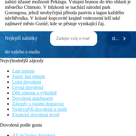
nabízí úžasné možnosti Pekingu. Vstupní branou do této oblasti je
městečko Chimoio. V blízkosti se nachází národní park
Gorongosa, jehož neobyčejná příroda pastvin a lagun každého
návštěvníka. V krásné kopcovité krajině vnitrozemí leží také
zajímavé město Gurúè, kde se pěstuje vynikající čaj.
Nejlepší nabídky
ODEBÍRAT
do vašeho e-mailu
Nejvýhodnější zájezdy
Last minute
Super last minute
Letní dovolená
Levná dovolená
Děti zdarma a výhodně
Dovolená autobusem
Zájezdy s vlastní dopravou
Nejlevnější dovolená u moře
Exotická dovolená levně
Dovolená podle gusta
All inclusive dovolená