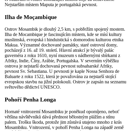
Nejstarším místem Maputa je portugalská pevnost.
Ilha de Moçambique
Ostrov Mosambik je dlouhý 2,5 km, s pobřežím spojený mostem.
Ilha de Mocambique je fascinujícím místem, kde se mísí kultury
muslimská, evropská i hinduistická s domorodou kulturou etnika
Makua. Významné dochované památky, staré ostrovní domy,
pocházejí z 16. až 19. století. Hlavní atrakcí je bývalý palác
guvernéra z roku 1610, nyní muzeum s nádhernými sbírkami z
Afriky, Indie, Číny, Arábie, Portugalska. V severním výběžku
ostrova je nejstarší dochovaná pevnost subsaharské Afriky,
pevnost Sv. Sebastiana. U pevnosti je kaple Nossa Senhora de
Baluarte z roku 1522, která je považována za nejstarší stojící
evropskou stavbu na jižní polokouli. Ostrov je zapsán na seznamu
světového dědictví UNESCO.
Pohoří Penha Longa
Hornaté vnitrozemí Mosambiku je poněkud opomíjeno, neboť
většina návštěvníků dává přednost bělostným plážím a stínu
palem. Trošku škoda, protože jim zůstává utajeno mnoho z krás
Mosambiku. Vnitrozemí, v pohoří Penha Longa na západě země