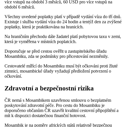
více vstupů na období 3 měsíců, 60 USD pro více vstupů na
období 6 měsíců.
Všechny uvedené poplatky platí v případě vydání víza do tří dnů.
Existuje i služba vydání víza do 24 hodin a tentýž den za zvýšené
poplatky, která je praktikována na hranicích.
Na hraničním přechodu dále žadatel platí pobytovou taxu v zemi,
která je vyměřena v místních poplatcích.
Doporučuje se před cestou ověřit u zastupitelského úřadu
Mosambiku, zda se podmínky pro přicestování nezměnily.
Cestovatelé mířící do Mosambiku musí být očkováni proti žluté
zimnici, mosambické úřady vyžadují předložení potvrzení o
očkování.
Zdravotní a bezpečnostní rizika
ČR nemá s Mosambikem uzavřenou smlouvu o bezplatném
poskytování zdravotní péče. Pro cestu do Mosambiku je
doporučeno občanům ČR uzavřít kvalitní cestovní připojištění a
mít k dispozici dostatečnou finanční hotovost.
Mosambik je na poměry afrických států relativně bezpečnou