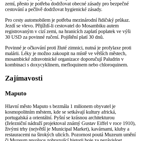
zemí, přesto je potřeba dodržovat obecné zásady pro bezpečné
cestování a pečlivě dodržovat hygienické zásady.
Pro cesty automobilem je potřeba mezinárodní řidičský průkaz.
Jezdí se vlevo. Přijíždí-li cestovatel do Mosambiku autem
registrovaným v cizí zemi, na hranicích zaplatí poplatek ve výši
30 USD za povinné ručení. Pojištění platí 30 dnů.
Povinné je očkování proti žluté zimnici, nutná je profylaxe proti
malárii. Léky je možno zakoupit na místě ve větších městech,
mosambické zdravotnické organizace doporučují Paludrin v
kombinaci s doxycyklinem, mefloquinem nebo chloroquinem.
Zajímavosti
Maputo
Hlavní město Maputo s bezmála 1 milionem obyvatel je
kosmopolitním městem, kde se setkávají kultury africká,
portugalská a orientální. Pyšní se krásnou architekturou
(železniční nádraží projektoval známý Gustav Eiffel v roce 1910),
živými trhy (největší je Municipal Market), kavárnami, kluby a
restauracemi na širokých ulicích. Pozornost poutá Muzeum umění
či Muzeum revoluce zobrazující historii boje za nezávislost.