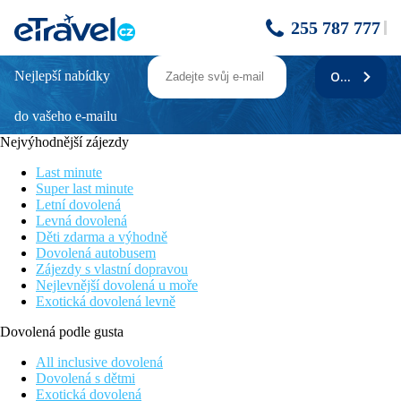
255 787 777
Nejlepší nabídky
ODEBÍRAT
Mercure Hotel Berlin Zentrum
do vašeho e-mailu
Hotel v centru Berlína
Možný pobyt s domácím mazlíčkem
Nejvýhodnější zájezdy
Oblíbený hotel s přátelskou atmosférou
Last minute
Poloha
Super last minute
Hotel se nachází v centru města v blízkosti památek, jako jsou
Letní dovolená
KadeWe, Kurfürstendamm a Gedächstniskirche. Leží mezi
Levná dovolená
zoologickou zahradou a Postupimským náměstím
Děti zdarma a výhodně
Dovolená autobusem
Popis hotelu
Zájezdy s vlastní dopravou
Při příjezdu na hotel budete přivítáni příjemnou obsluhou
Nejlevnější dovolená u moře
recepce, která Vám bude k dispozici po celý Váš pobyt.
Exotická dovolená levně
Samozřejmostí je restaurace s chutnými jídly a bar s alko a
nealko nápoji. Ve veřejných prostorách hotelu je dostupné WiFi
Dovolená podle gusta
připojení. Hotel umožňuje pobyt s domácím mazlíčkem
All inclusive dovolená
Popis pokoje
Dovolená s dětmi
Všechny hotelové pokoje jsou navrženy tak, aby zaručovaly
Exotická dovolená