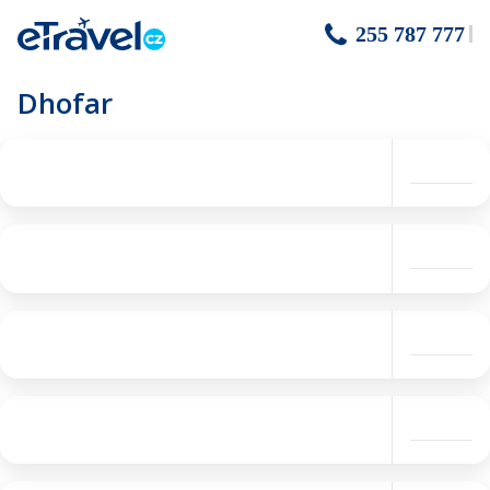
255 787 777
Dhofar