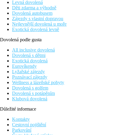
Levná dovolená
Děti zdarma a výhodně
Dovolená autobusem
Zájezdy s vlastní dopravou
Nejlevnější dovolená u moře
Exotická dovolená levně
Dovolená podle gusta
All inclusive dovolená
Dovolená s dětmi
Exotická dovolená
Eurovíkendy
Lyžařské zájezdy
Poznávací zájezdy
Wellness a lázeňské pobyty
Dovolená s golfem
Dovolená s potápěním
Klubová dovolená
Důležité informace
Kontakty
Cestovní pojištění
Parkování