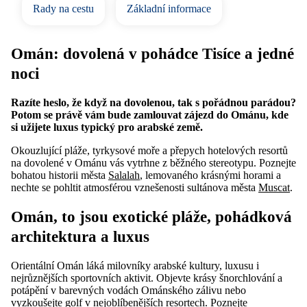
Rady na cestu
Základní informace
Omán: dovolená v pohádce Tisíce a jedné
noci
Razíte heslo, že když na dovolenou, tak s pořádnou parádou?
Potom se právě vám bude zamlouvat zájezd do Ománu, kde
si užijete luxus typický pro arabské země.
Okouzlující pláže, tyrkysové moře a přepych hotelových resortů
na dovolené v Ománu vás vytrhne z běžného stereotypu. Poznejte
bohatou historii města
Salalah
, lemovaného krásnými horami a
nechte se pohltit atmosférou vznešenosti sultánova města
Muscat
.
Omán, to jsou exotické pláže, pohádková
architektura a luxus
Orientální Omán láká milovníky arabské kultury, luxusu i
nejrůznějších sportovních aktivit. Objevte krásy šnorchlování a
potápění v barevných vodách Ománského zálivu nebo
vyzkoušejte golf v nejoblíbenějších resortech. Poznejte