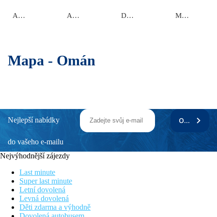
Al Batinah
Al Buraymi
Dhofar
Muscat
Mapa -
Omán
Nejlepší nabídky
ODEBÍRAT
do vašeho e-mailu
Nejvýhodnější zájezdy
Last minute
Super last minute
Letní dovolená
Levná dovolená
Děti zdarma a výhodně
Dovolená autobusem