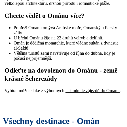
velkolepou architekturu, drsnou přírodu i romantické pláže.
Chcete vědět o Ománu více?
Pobřeží Ománu omývá Arabské moře, Ománský a Perský
záliv.
U břehů Ománu žije na 22 druhů velryb a delfínů.
Omán je dědičná monarchie, které vládne sultán z dynastie
al-Saídů.
Většina turistů zemi navštěvuje od října do dubna, kdy je
počasí nejpříjemnější.
Odleťte na dovolenou do Ománu - země
krásné Šeherezády
Vybírat můžete také z výhodných
last minute zájezdů do Ománu
.
Všechny destinace -
Omán