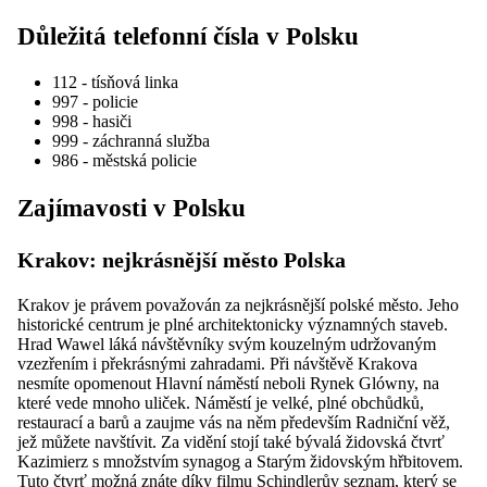
Důležitá telefonní čísla v Polsku
112 - tísňová linka
997 - policie
998 - hasiči
999 - záchranná služba
986 - městská policie
Zajímavosti v Polsku
Krakov: nejkrásnější město Polska
Krakov je právem považován za nejkrásnější polské město. Jeho
historické centrum je plné architektonicky významných staveb.
Hrad Wawel láká návštěvníky svým kouzelným udržovaným
vzezřením i překrásnými zahradami. Při návštěvě Krakova
nesmíte opomenout Hlavní náměstí neboli Rynek Glówny, na
které vede mnoho uliček. Náměstí je velké, plné obchůdků,
restaurací a barů a zaujme vás na něm především Radniční věž,
jež můžete navštívit. Za vidění stojí také bývalá židovská čtvrť
Kazimierz s množstvím synagog a Starým židovským hřbitovem.
Tuto čtvrť možná znáte díky filmu Schindlerův seznam, který se