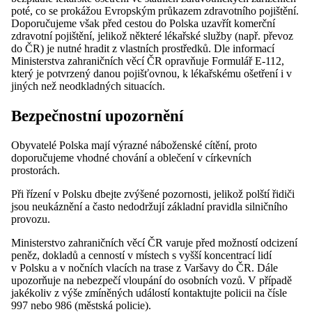
poté, co se prokážou Evropským průkazem zdravotního pojištění.
Doporučujeme však před cestou do Polska uzavřít komerční
zdravotní pojištění, jelikož některé lékařské služby (např. převoz
do ČR) je nutné hradit z vlastních prostředků. Dle informací
Ministerstva zahraničních věcí ČR opravňuje Formulář E-112,
který je potvrzený danou pojišťovnou, k lékařskému ošetření i v
jiných než neodkladných situacích.
Bezpečnostní upozornění
Obyvatelé Polska mají výrazné náboženské cítění, proto
doporučujeme vhodné chování a oblečení v církevních
prostorách.
Při řízení v Polsku dbejte zvýšené pozornosti, jelikož polští řidiči
jsou neukáznění a často nedodržují základní pravidla silničního
provozu.
Ministerstvo zahraničních věcí ČR varuje před možností odcizení
peněz, dokladů a cenností v místech s vyšší koncentrací lidí
v Polsku a v nočních vlacích na trase z Varšavy do ČR. Dále
upozorňuje na nebezpečí vloupání do osobních vozů. V případě
jakékoliv z výše zmíněných událostí kontaktujte policii na čísle
997 nebo 986 (městská policie).