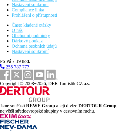
Nastavení soukromí
Compliance linka
Prohlášení o přístupnosti
Často kladené otázky
O nás
Obchodní podmínky
Dárkový poukaz
Ochrana osobních údajů
Nastavení soukromí
Po-Pá 7-19 hod.
255 787 777
Copyright © 2008−2026, DER Touristik CZ a.s.
Jsme součástí
REWE Group
a její divize
DERTOUR Group
,
největší středoevropské skupiny v cestovním ruchu.