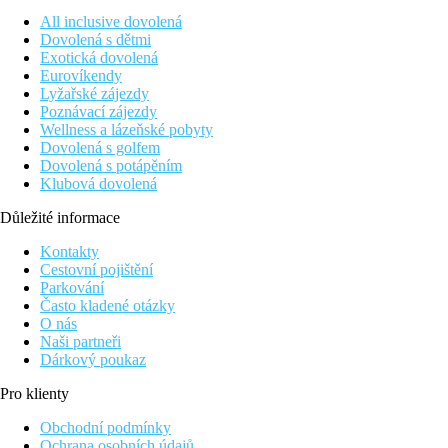
All inclusive dovolená
Dovolená s dětmi
Exotická dovolená
Eurovíkendy
Lyžařské zájezdy
Poznávací zájezdy
Wellness a lázeňské pobyty
Dovolená s golfem
Dovolená s potápěním
Klubová dovolená
Důležité informace
Kontakty
Cestovní pojištění
Parkování
Často kladené otázky
O nás
Naši partneři
Dárkový poukaz
Pro klienty
Obchodní podmínky
Ochrana osobních údajů