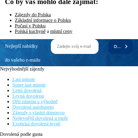
Co by vás mohlo dále zajímat:
Zájezdy do Polska
Základní informace o Polsku
Počasí v Polsku
Polská kuchyně
a
místní ceny
Nejlepší nabídky
ODEBÍRAT
do vašeho e-mailu
Nejvýhodnější zájezdy
Last minute
Super last minute
Letní dovolená
Levná dovolená
Děti zdarma a výhodně
Dovolená autobusem
Zájezdy s vlastní dopravou
Nejlevnější dovolená u moře
Exotická dovolená levně
Dovolená podle gusta