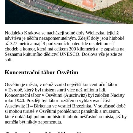
Nedaleko Krakova se nacházejí solné doly Wieliczka, jejichž
návštěva je něčím nezapomenutelným. Zdejší doly jsou hluboké
až 327 metrů a mají 9 podzemních pater. Jde o spletitou síť
chodeb a komor, která má celkem 300 kilometrů a je zapsána na
Seznamu kulturního dědictví UNESCO. Doslova vše je zde ze
soli.
Koncentrační tábor Osvětim
Osvětim je město, v němž vznikl největší koncentrační tábor
v Evropě, který byl místem smrti více než milionu lidí.
Koncentrační tábor v Osvětimi (Auschwitz) byl založen Nacisty
roku 1940. Později byl tábor rozšířen o vyhlazovací část
Auschwitz II – Birkenau ve vesnici Brzezinka. V současné době
si mohou turisté v Osvětimi prohlédnout památník a muzeum,
které dokládají pohnutou historii tohoto nešťastného místa, jež by
neměla být nikdy zapomenuta.