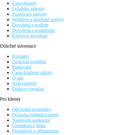
Eurovíkendy
Lyžařské zájezdy
Poznávací zájezdy
Wellness a lázeňské pobyty
Dovolená s golfem
Dovolená s potápěním
Klubová dovolená
Důležité informace
Kontakty
Cestovní pojištění
Parkování
Často kladené otázky
O nás
Naši partneři
Dárkový poukaz
Pro klienty
Obchodní podmínky
Ochrana osobních údajů
Nastavení soukromí
Compliance linka
Prohlášení o přístupnosti