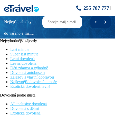
255 787 777
Nejlepší nabídky
ODEBÍRAT
3HB GUARANA
do vašeho e-mailu
Fotogalerie
Nejvýhodnější zájezdy
Last minute
Super last minute
Letní dovolená
Levná dovolená
Děti zdarma a výhodně
Dovolená autobusem
Zájezdy s vlastní dopravou
Nejlevnější dovolená u moře
Exotická dovolená levně
Dovolená podle gusta
All inclusive dovolená
Dovolená s dětmi
Exotická dovolená