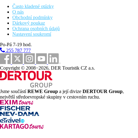
Často kladené otázky
O nás
Obchodní podmínky
Dárkový poukaz
Ochrana osobních údajů
Nastavení soukromí
Po-Pá 7-19 hod.
255 787 777
Copyright © 2008−2026, DER Touristik CZ a.s.
Jsme součástí
REWE Group
a její divize
DERTOUR Group
,
největší středoevropské skupiny v cestovním ruchu.