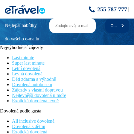
255 787 777
Nejlepší nabídky
ODEBÍRAT
Slavnosti květin na Madeiře II.
do vašeho e-mailu
Poznávací zájezd vhodný pro všechny věkové kategorie
Hvězdicový typ zájezdu - ubytování v jednom hotelu
Nejvýhodnější zájezdy
Překrásná příroda a atsmoféra ostrova Madeira v době
květinových slavností
Last minute
Prohlídka Funchalu a krásných míst jako například katedrála Sé
Super last minute
Návštěva krásných oblastí a míst Madeiry
Letní dovolená
Levná dovolená
Informace o hotelu
Děti zdarma a výhodně
Dovolená autobusem
Trasa zájezdu
Zájezdy s vlastní dopravou
Nejlevnější dovolená u moře
Quinta Boa Vista - Funchal - Botanická zahrada - Quinta Vigia -
Exotická dovolená levně
Calheta - Monte - Tropická zahrada - Pico do Arieiro - Santana -
Machico
Dovolená podle gusta
KVĚTINOVÉ SLAVNOSTI NA MADEIŘE
All inclusive dovolená
Dovolená s dětmi
Slavnosti květin na Madeiře jsou známé po celém světě. Ulice
Exotická dovolená