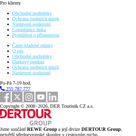
Pro klienty
Obchodní podmínky
Ochrana osobních údajů
Nastavení soukromí
Compliance linka
Prohlášení o přístupnosti
Často kladené otázky
O nás
Obchodní podmínky
Dárkový poukaz
Ochrana osobních údajů
Nastavení soukromí
Po-Pá 7-19 hod.
255 787 777
Copyright © 2008−2026, DER Touristik CZ a.s.
Jsme součástí
REWE Group
a její divize
DERTOUR Group
,
největší středoevropské skupiny v cestovním ruchu.