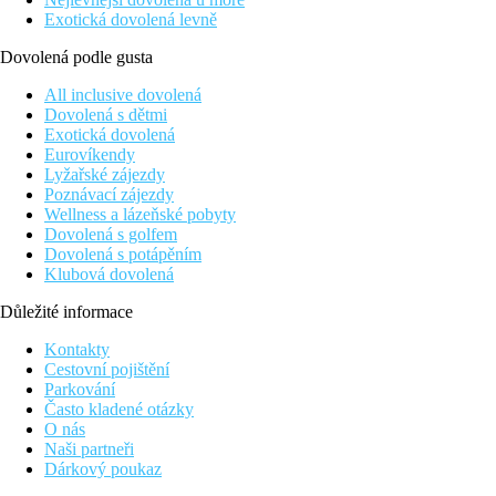
Exotická dovolená levně
Dovolená podle gusta
All inclusive dovolená
Dovolená s dětmi
Exotická dovolená
Eurovíkendy
Lyžařské zájezdy
Poznávací zájezdy
Wellness a lázeňské pobyty
Dovolená s golfem
Dovolená s potápěním
Klubová dovolená
Důležité informace
Kontakty
Cestovní pojištění
Parkování
Často kladené otázky
O nás
Naši partneři
Dárkový poukaz