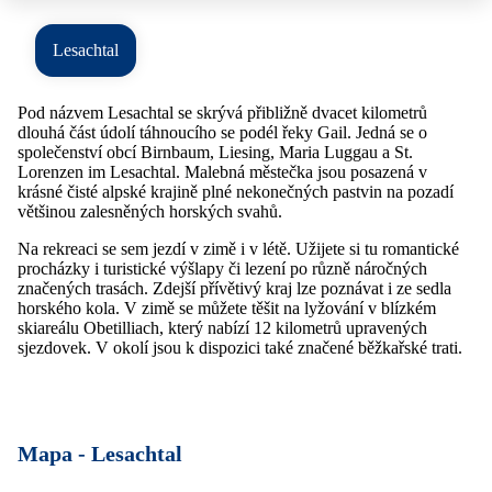
Lesachtal
Pod názvem Lesachtal se skrývá přibližně dvacet kilometrů
dlouhá část údolí táhnoucího se podél řeky Gail. Jedná se o
společenství obcí Birnbaum, Liesing, Maria Luggau a St.
Lorenzen im Lesachtal. Malebná městečka jsou posazená v
krásné čisté alpské krajině plné nekonečných pastvin na pozadí
většinou zalesněných horských svahů.
Na rekreaci se sem jezdí v zimě i v létě. Užijete si tu romantické
procházky i turistické výšlapy či lezení po různě náročných
značených trasách. Zdejší přívětivý kraj lze poznávat i ze sedla
horského kola. V zimě se můžete těšit na lyžování v blízkém
skiareálu Obetilliach, který nabízí 12 kilometrů upravených
sjezdovek. V okolí jsou k dispozici také značené běžkařské trati.
Mapa -
Lesachtal