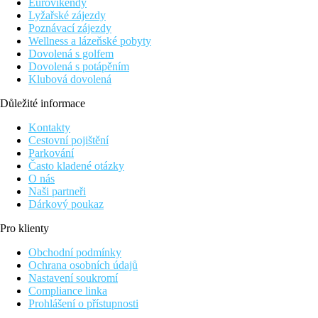
Eurovíkendy
Lyžařské zájezdy
Poznávací zájezdy
Wellness a lázeňské pobyty
Dovolená s golfem
Dovolená s potápěním
Klubová dovolená
Důležité informace
Kontakty
Cestovní pojištění
Parkování
Často kladené otázky
O nás
Naši partneři
Dárkový poukaz
Pro klienty
Obchodní podmínky
Ochrana osobních údajů
Nastavení soukromí
Compliance linka
Prohlášení o přístupnosti