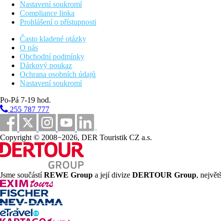
Nastavení soukromí
Compliance linka
Prohlášení o přístupnosti
Často kladené otázky
O nás
Obchodní podmínky
Dárkový poukaz
Ochrana osobních údajů
Nastavení soukromí
Po-Pá 7-19 hod.
255 787 777
Copyright © 2008−2026, DER Touristik CZ a.s.
Jsme součástí
REWE Group
a její divize
DERTOUR Group
, nejvě