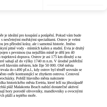
oře je ideální pro koupání a potápění. Pokud vám bude
ny s nesčetnými mořskými specialitami. Ostrov je velmi
u jen přírodní krásy, ale i samotná historie. Jméno
kyní pitné vody - místních kašen a studní. Evia je druhý
pojen s pevninou (na nejužším místě je dělí jen 40
 trajektová doprava. Ostrov je asi 175 km dlouhý a na
které sahají až do výšky 1740 m n.m. V úrodné pobřežní
zároveň hlavním městem, kde žije 50 000. Obě města
vala do r.490 př.n.l., kdy ostrov byl téměř srovnán se
sto ostře kontrastující se zbytkem ostrova. Cestovní
 a procházky. Poblíž hlavního města naleznete
ka historického města Eretria, které leží na jihozápadě
lehlá pláž Malakonta Beach nabízí dostatečné aktivní
ají hory porostlé olivovníky, mandlovníky a ovocnými
tých pláží a teplého moře.