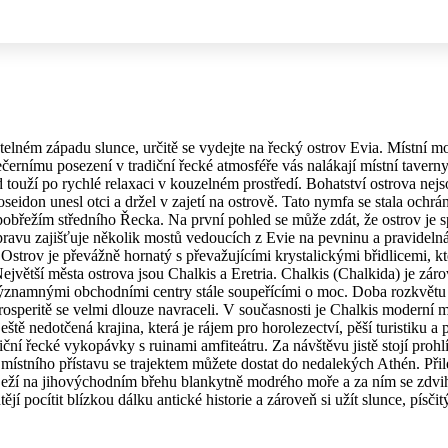
telném západu slunce, určitě se vydejte na řecký ostrov Evia. Místní m
ečernímu posezení v tradiční řecké atmosféře vás nalákají místní taver
 touží po rychlé relaxaci v kouzelném prostředí. Bohatství ostrova nejso
idon unesl otci a držel v zajetí na ostrově. Tato nymfa se stala ochrán
pobřežím středního Řecka. Na první pohled se může zdát, že ostrov je s
ravu zajišťuje několik mostů vedoucích z Evie na pevninu a pravidelná
Ostrov je převážně hornatý s převažujícími krystalickými břidlicemi, 
y. Největší města ostrova jsou Chalkis a Eretria. Chalkis (Chalkida) je 
významnými obchodními centry stále soupeřícími o moc. Doba rozkvětu tr
osperitě se velmi dlouze navraceli. V současnosti je Chalkis moderní mě
 ještě nedotčená krajina, která je rájem pro horolezectví, pěší turistiku
í řecké vykopávky s ruinami amfiteátru. Za návštěvu jistě stojí prohlíd
z místního přístavu se trajektem můžete dostat do nedalekých Athén. Při
eží na jihovýchodním břehu blankytně modrého moře a za ním se zdvih
ějí pocítit blízkou dálku antické historie a zároveň si užít slunce, písči