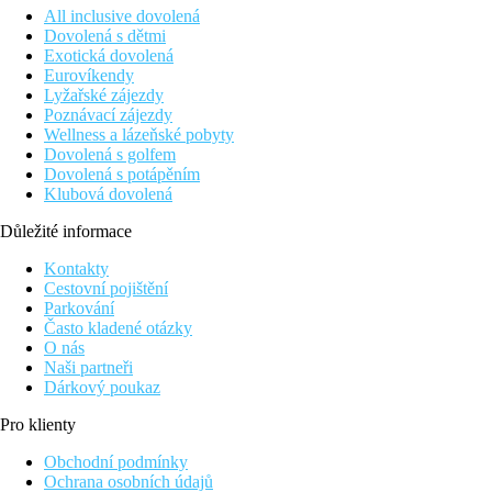
All inclusive dovolená
Dovolená s dětmi
Exotická dovolená
Eurovíkendy
Lyžařské zájezdy
Poznávací zájezdy
Wellness a lázeňské pobyty
Dovolená s golfem
Dovolená s potápěním
Klubová dovolená
Důležité informace
Kontakty
Cestovní pojištění
Parkování
Často kladené otázky
O nás
Naši partneři
Dárkový poukaz
Pro klienty
Obchodní podmínky
Ochrana osobních údajů