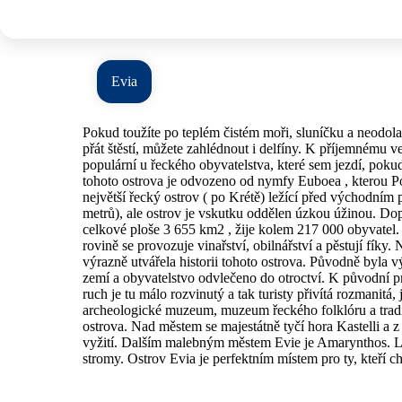
Evia
Pokud toužíte po teplém čistém moři, sluníčku a neodola
přát štěstí, můžete zahlédnout i delfíny. K příjemnému v
populární u řeckého obyvatelstva, které sem jezdí, pokud
tohoto ostrova je odvozeno od nymfy Euboea , kterou Pose
největší řecký ostrov ( po Krétě) ležící před východním 
metrů), ale ostrov je vskutku oddělen úzkou úžinou. Dop
celkové ploše 3 655 km2 , žije kolem 217 000 obyvatel. 
rovině se provozuje vinařství, obilnářství a pěstují fík
výrazně utvářela historii tohoto ostrova. Původně byla 
zemí a obyvatelstvo odvlečeno do otroctví. K původní pr
ruch je tu málo rozvinutý a tak turisty přivítá rozmanitá,
archeologické muzeum, muzeum řeckého folklóru a tradičn
ostrova. Nad městem se majestátně tyčí hora Kastelli a 
vyžití. Dalším malebným městem Evie je Amarynthos. L
stromy. Ostrov Evia je perfektním místem pro ty, kteří cht