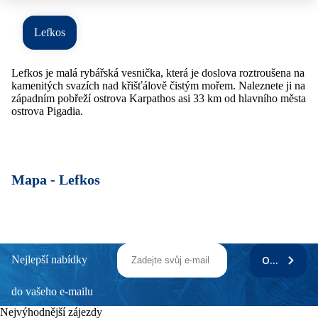
Lefkos
Lefkos je malá rybářská vesnička, která je doslova roztroušena na
kamenitých svazích nad křišťálově čistým mořem. Naleznete ji na
západním pobřeží ostrova Karpathos asi 33 km od hlavního města
ostrova Pigadia.
Mapa -
Lefkos
Nejlepší nabídky
ODEBÍRAT
do vašeho e-mailu
Nejvýhodnější zájezdy