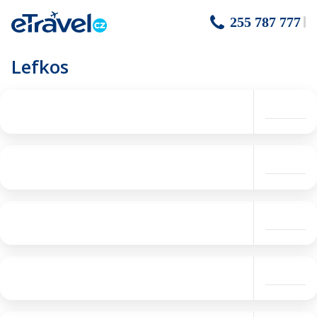
255 787 777
Lefkos