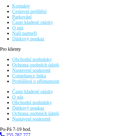
Kontakty
Cestovní pojištění
Parkování
Často kladené otázky
O nás
Naši partneři
Dárkový poukaz
Pro klienty
Obchodní podmínky
Ochrana osobních údajů
Nastavení soukromí
Compliance linka
Prohlášení o přístupnosti
Často kladené otázky
O nás
Obchodní podmínky
Dárkový poukaz
Ochrana osobních údajů
Nastavení soukromí
Po-Pá 7-19 hod.
255 787 777