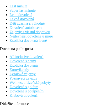
Last minute
Super last minute
Letní dovolená
Levná dovolená
Děti zdarma a výhodně
Dovolená autobusem
Zájezdy s vlastní dopravou
Nejlevnější dovolená u moře
Exotická dovolená levně
Dovolená podle gusta
All inclusive dovolená
Dovolená s dětmi
Exotická dovolená
Eurovíkendy
Lyžařské zájezdy
Poznávací zájezdy
Wellness a lázeňské pobyty
Dovolená s golfem
Dovolená s potápěním
Klubová dovolená
Důležité informace