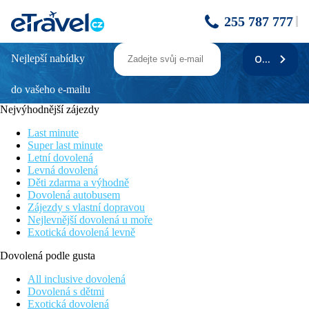
255 787 777
Nejlepší nabídky
ODEBÍRAT
IONIKOS
do vašeho e-mailu
Poloha
Nejvýhodnější zájezdy
Hotel s příjemnou rodinnou atmosférou a krásným
panoramatickým výhledem na ostrůvek Kastri. Malé středisko
Last minute
Kefalos cca 3 km.
Super last minute
Letní dovolená
Vybavení
Levná dovolená
Děti zdarma a výhodně
Recepce s TV koutem, bar, restaurace, venkovní restaurace,
Dovolená autobusem
snack bar u bazénu. V udržované zahradě bazén s oddělenou
Zájezdy s vlastní dopravou
dětskou částí. Terasa na slunění s lehátky a slunečníky zdarma.
Nejlevnější dovolená u moře
Exotická dovolená levně
Pokoje
Dvoulůžkový pokoj/třílůžkový pokoj:
koupelna/WC,
Dovolená podle gusta
klimatizace za poplatek, trezor za poplatek, lednička, balkon
nebo terasa (třílůžkový pokoj= dvoulůžkový pokoj s přistýlkou).
All inclusive dovolená
Dovolená s dětmi
Pláž
Exotická dovolená